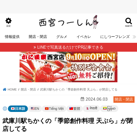
search
設定
情報提供
開店・閉店
グルメ
イベカレ
にしつーフレンズ
LINEで写真送るだけでPR記事できる
HOME
開店・閉店
武庫川駅ちかくの「季節創作料理 天ぷら」が閉店してる
2024.06.03
開店・閉店
မြန်မာ
नेपाली
日本語
EN
Tiếng Việt
繁體
武庫川駅ちかくの「季節創作料理 天ぷら」が閉
店してる