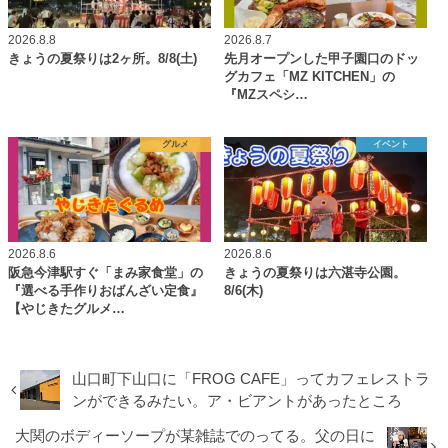
2026.8.8
2026.8.7
きょうの夏祭りは2ヶ所。8/8(土)
先月オープンした甲子園口のドッ
グカフェ「MZ KITCHEN」の
『MZスペシ…
グルメ
イベント
2026.8.6
2026.8.6
阪急今津駅すぐ「まみ家食堂」の
きょうの夏祭りは六湛寺公園。
『選べる手作りおばんざい定食』
8/6(木)
【やじきたグルメ…
山口町下山口に「FROG CAFE」ってカフェレストラ
ンができるみたい。ア・ビアントがあったところ
大関のボディーソープが某雑誌でのってる。父の日に