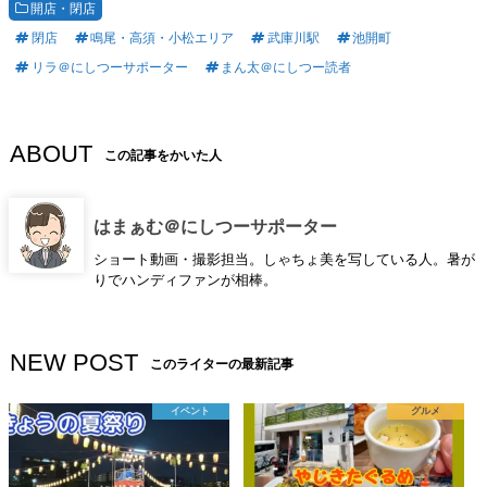
開店・閉店
閉店
鳴尾・高須・小松エリア
武庫川駅
池開町
リラ＠にしつーサポーター
まん太＠にしつー読者
ABOUT
この記事をかいた人
はまぁむ＠にしつーサポーター
ショート動画・撮影担当。しゃちょ美を写している人。暑が
りでハンディファンが相棒。
NEW POST
このライターの最新記事
イベント
グルメ