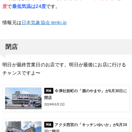
度
で
最低気温は24度
です。
情報元は
日本気象協会 tenki.jp
閉店
明日が最終営業日のお店です。明日が最後にお店に行ける
チャンスですよ〜
今津社前町の「酒のやまや」が6月30日に
閉店
2024年6月2日
アクタ西宮の「キッチンゆいか」が6月30
日に閉店