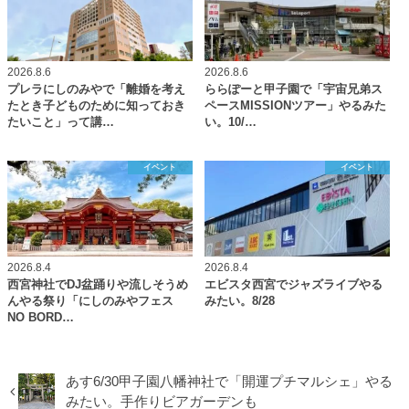
2026.8.6
2026.8.6
プレラにしのみやで「離婚を考え
ららぽーと甲子園で「宇宙兄弟ス
たとき子どものために知っておき
ペースMISSIONツアー」やるみた
たいこと」って講…
い。10/…
イベント
イベント
2026.8.4
2026.8.4
西宮神社でDJ盆踊りや流しそうめ
エビスタ西宮でジャズライブやる
んやる祭り「にしのみやフェス
みたい。8/28
NO BORD…
あす6/30甲子園八幡神社で「開運プチマルシェ」やる
みたい。手作りビアガーデンも