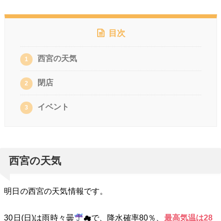
目次
西宮の天気
1
閉店
2
イベント
3
西宮の天気
明日の西宮の天気情報です。
30日(日)は雨時々曇
☁で、降水確率80％、
最高気温は28