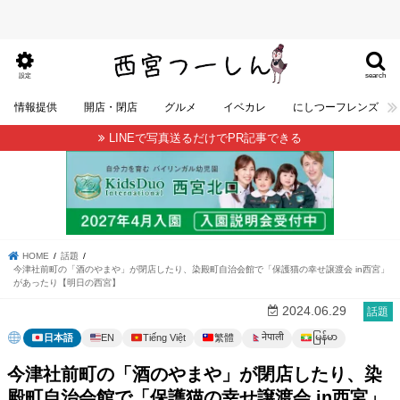
search
設定
情報提供
開店・閉店
グルメ
イベカレ
にしつーフレンズ
LINEで写真送るだけでPR記事できる
HOME
話題
今津社前町の「酒のやまや」が閉店したり、染殿町自治会館で「保護猫の幸せ譲渡会 in西宮」
があったり【明日の西宮】
2024.06.29
話題
မြန်မာ
नेपाली
日本語
EN
Tiếng Việt
繁體
今津社前町の「酒のやまや」が閉店したり、染
殿町自治会館で「保護猫の幸せ譲渡会 in西宮」