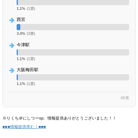
1.1%
(1票)
西宮
3.4%
(3票)
今津駅
1.1%
(1票)
大阪梅田駅
1.1%
(1票)
89票
※りくち＠にしつーsp、情報提供ありがとうございました！！
■■■情報提供求む！■■■