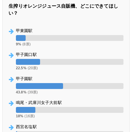
生搾りオレンジジュース自販機、どこにできてほし
い？
甲東園駅
9%
(8票)
甲子園口駅
22.5%
(20票)
甲子園駅
43.8%
(39票)
鳴尾・武庫川女子大前駅
18%
(16票)
西宮名塩駅