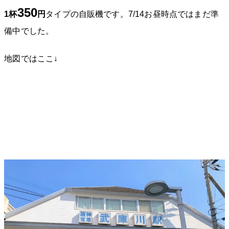
350
1杯
円
タイプの自販機です。7/14お昼時点ではまだ準
備中でした。
地図ではここ↓