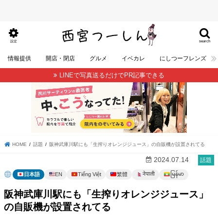
search
設定
情報提供
開店・閉店
グルメ
イベカレ
にしつーフレンズ
LINEで写真送るだけでPR記事できる
HOME
話題
阪神武庫川駅にも「生搾りオレンジジュース」の自販機が設置されてる
2024.07.14
話題
မြန်မာ
नेपाली
日本語
EN
Tiếng Việt
繁體
阪神武庫川駅にも「生搾りオレンジジュース」
の自販機が設置されてる