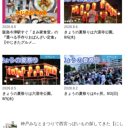
2026.8.6
2026.8.6
阪急今津駅すぐ「まみ家食堂」の
きょうの夏祭りは六湛寺公園。
『選べる手作りおばんざい定食』
8/6(木)
【やじきたグルメ…
イベント
イベント
2026.8.5
2026.8.2
きょうの夏祭りは六湛寺公園。
きょうの夏祭りは4ヶ所。8/2(日)
8/5(水)
神戸みなとまつりで西宮っぽいもの探してきた【にし