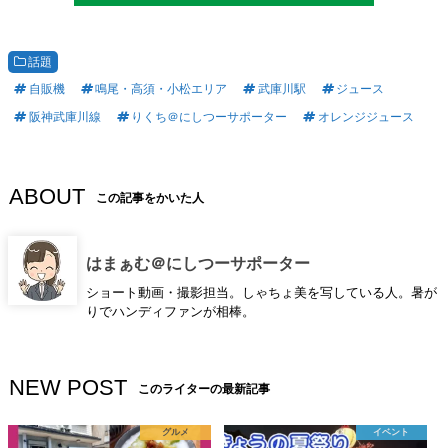
話題
自販機
鳴尾・高須・小松エリア
武庫川駅
ジュース
阪神武庫川線
りくち＠にしつーサポーター
オレンジジュース
ABOUT
この記事をかいた人
はまぁむ＠にしつーサポーター
ショート動画・撮影担当。しゃちょ美を写している人。暑が
りでハンディファンが相棒。
NEW POST
このライターの最新記事
グルメ
イベント