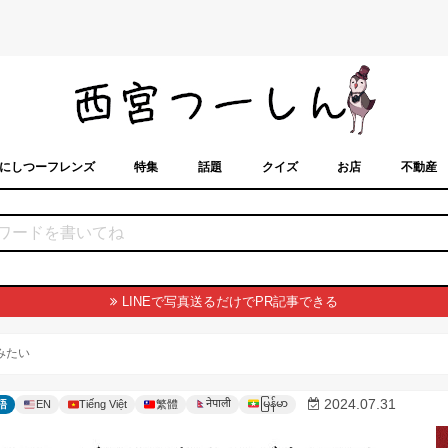
にしつーフレンズ
特集
話題
クイズ
お店
不動産
トカレンダー
「西宮スポット」に載せるには？
まちなみ
LINEで写真送るだけでPR記事できる
みたい
မြန်မာ
2024.07.31
नेपाली
語
EN
Tiếng Việt
繁體