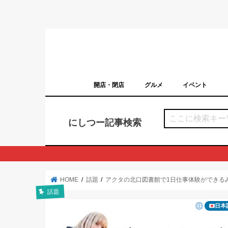
開店・閉店
グルメ
イベント
西宮の開店・閉店まとめ（日付順）
西宮市のイベン
にしつー記事検索
HOME
話題
アクタの北口図書館で1日仕事体験ができる
話題
日本