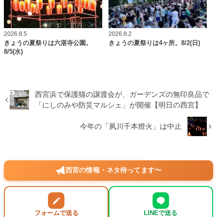
2026.8.5
2026.8.2
きょうの夏祭りは六湛寺公園。
きょうの夏祭りは4ヶ所。8/2(日)
8/5(水)
西宮浜で保護猫の譲渡会が、ガーデンズの無印良品で
「にしのみや防災マルシェ」が開催【明日の西宮】
今年の「夙川千本燈火」は中止
西宮の情報・ネタ待ってます〜
フォームで送る
LINEで送る