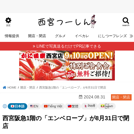
search
設定
情報提供
開店・閉店
グルメ
イベカレ
にしつーフレンズ
LINEで写真送るだけでPR記事できる
HOME
開店・閉店
西宮阪急1階の「エンベロープ」が8月31日で閉店
2024.08.31
開店・閉店
မြန်မာ
नेपाली
日本語
EN
Tiếng Việt
繁體
西宮阪急1階の「エンベロープ」が8月31日で閉
店