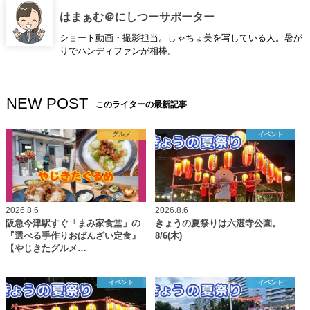
はまぁむ＠にしつーサポーター
ショート動画・撮影担当。しゃちょ美を写している人。暑が
りでハンディファンが相棒。
NEW POST
このライターの最新記事
グルメ
イベント
2026.8.6
2026.8.6
阪急今津駅すぐ「まみ家食堂」の
きょうの夏祭りは六湛寺公園。
『選べる手作りおばんざい定食』
8/6(木)
【やじきたグルメ…
イベント
イベント