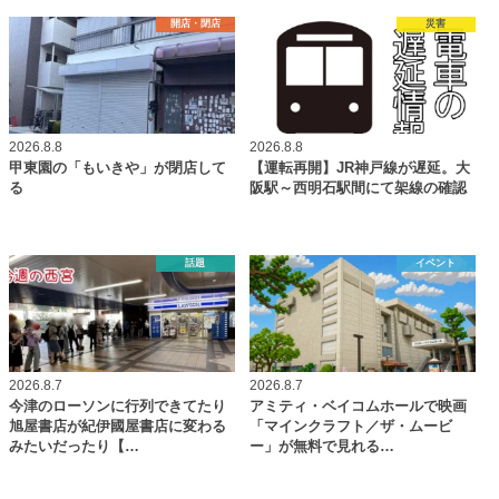
開店・閉店
災害
2026.8.8
2026.8.8
甲東園の「もいきや」が閉店して
【運転再開】JR神戸線が遅延。大
る
阪駅～西明石駅間にて架線の確認
話題
イベント
2026.8.7
2026.8.7
今津のローソンに行列できてたり
アミティ・ベイコムホールで映画
旭屋書店が紀伊國屋書店に変わる
「マインクラフト／ザ・ムービ
みたいだったり【…
ー」が無料で見れる…