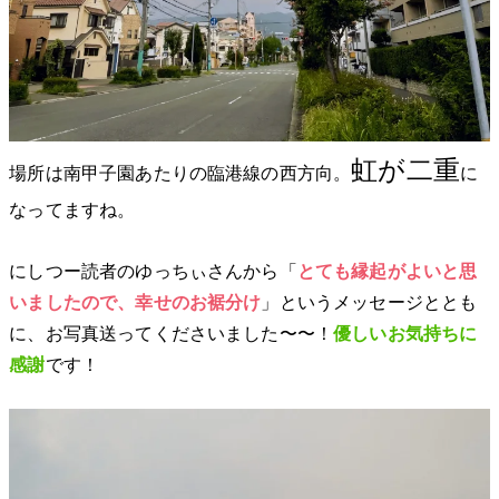
虹が二重
場所は南甲子園あたりの臨港線の西方向。
に
なってますね。
にしつー読者のゆっちぃさんから「
とても縁起がよいと思
いましたので、幸せのお裾分け
」というメッセージととも
に、お写真送ってくださいました〜〜！
優しいお気持ちに
感謝
です！