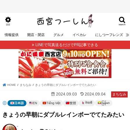
search
設定
情報提供
開店・閉店
グルメ
イベカレ
にしつーフレンズ
LINEで写真送るだけでPR記事できる
HOME
まちなみ
きょうの早朝にダブルレインボーでてたみたい
2024.09.03
2024.09.04
まちなみ
မြန်မာ
नेपाली
日本語
EN
Tiếng Việt
繁體
きょうの早朝にダブルレインボーでてたみたい