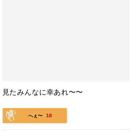
見たみんなに幸あれ〜〜
18
へぇ〜