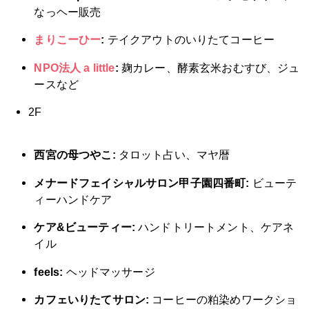
なっヘー販売
まりこーひー
:
テイクアウトのいりたてコーヒー
NPO法人 a little
:
麹カレー、酵素玄米おむすび、ジュ
ースなど
2F
西宮の母つやこ:
タロット占い、マヤ暦
メナードフェイシャルサロン甲子園四番町:
ビューテ
ィーハンドケア
ケア&ビューティー:
ハンドトリートメント、ケアネ
イル
feels:
ヘッドマッサージ
カフェいりたてサロン:
コーヒーの粕染めワークショ