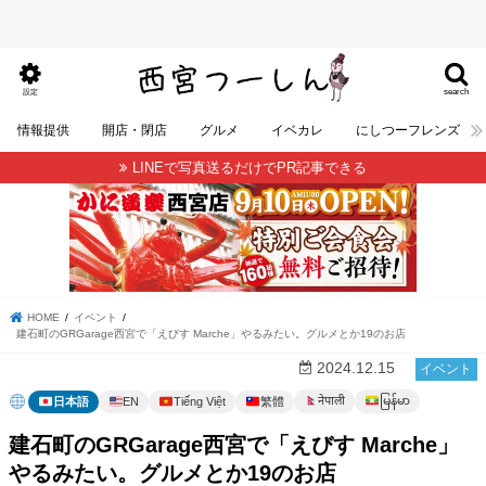
search
設定
情報提供
開店・閉店
グルメ
イベカレ
にしつーフレンズ
LINEで写真送るだけでPR記事できる
HOME
イベント
建石町のGRGarage西宮で「えびす Marche」やるみたい。グルメとか19のお店
2024.12.15
イベント
မြန်မာ
नेपाली
日本語
EN
Tiếng Việt
繁體
建石町のGRGarage西宮で「えびす Marche」
やるみたい。グルメとか19のお店