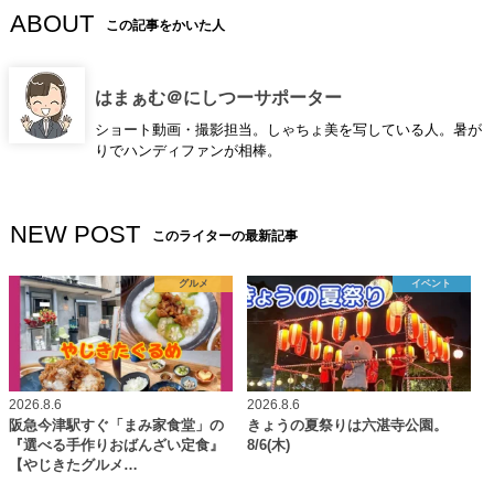
ABOUT
この記事をかいた人
はまぁむ＠にしつーサポーター
ショート動画・撮影担当。しゃちょ美を写している人。暑が
りでハンディファンが相棒。
NEW POST
このライターの最新記事
グルメ
イベント
2026.8.6
2026.8.6
阪急今津駅すぐ「まみ家食堂」の
きょうの夏祭りは六湛寺公園。
『選べる手作りおばんざい定食』
8/6(木)
【やじきたグルメ…