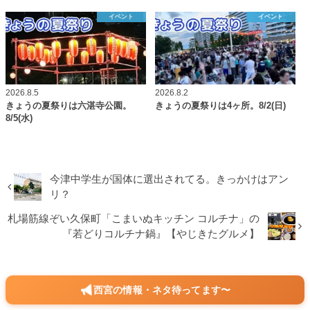
イベント
イベント
2026.8.5
2026.8.2
きょうの夏祭りは六湛寺公園。
きょうの夏祭りは4ヶ所。8/2(日)
8/5(水)
今津中学生が国体に選出されてる。きっかけはアン
リ？
札場筋線ぞい久保町「こまいぬキッチン コルチナ」の
『若どりコルチナ鍋』【やじきたグルメ】
西宮の情報・ネタ待ってます〜