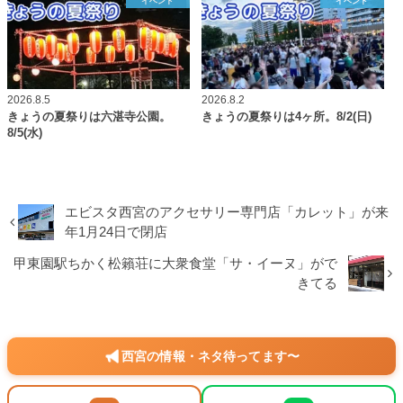
イベント
イベント
2026.8.5
2026.8.2
きょうの夏祭りは六湛寺公園。
きょうの夏祭りは4ヶ所。8/2(日)
8/5(水)
エビスタ西宮のアクセサリー専門店「カレット」が来
年1月24日で閉店
甲東園駅ちかく松籟荘に大衆食堂「サ・イーヌ」がで
きてる
西宮の情報・ネタ待ってます〜