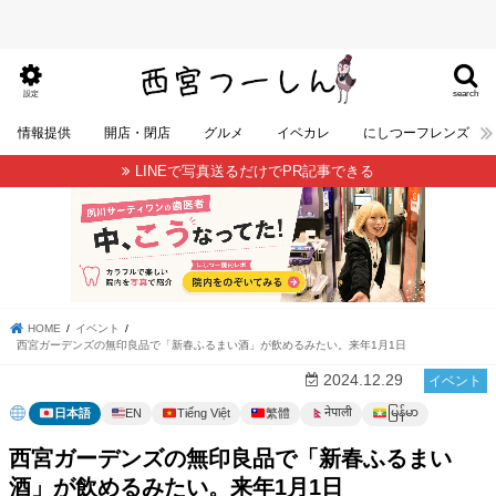
search
設定
情報提供
開店・閉店
グルメ
イベカレ
にしつーフレンズ
LINEで写真送るだけでPR記事できる
HOME
イベント
西宮ガーデンズの無印良品で「新春ふるまい酒」が飲めるみたい。来年1月1日
2024.12.29
イベント
မြန်မာ
नेपाली
日本語
EN
Tiếng Việt
繁體
西宮ガーデンズの無印良品で「新春ふるまい
酒」が飲めるみたい。来年1月1日