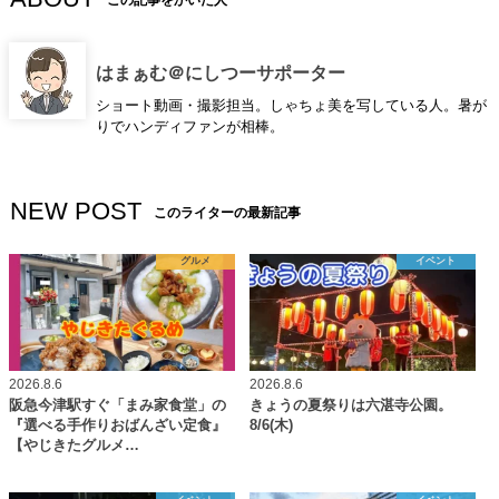
はまぁむ＠にしつーサポーター
ショート動画・撮影担当。しゃちょ美を写している人。暑が
りでハンディファンが相棒。
NEW POST
このライターの最新記事
グルメ
イベント
2026.8.6
2026.8.6
阪急今津駅すぐ「まみ家食堂」の
きょうの夏祭りは六湛寺公園。
『選べる手作りおばんざい定食』
8/6(木)
【やじきたグルメ…