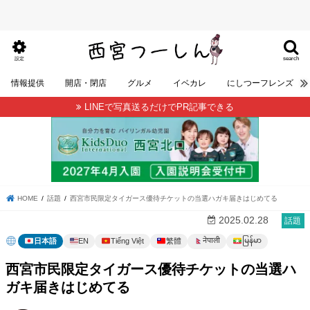
search
設定
情報提供
開店・閉店
グルメ
イベカレ
にしつーフレンズ
LINEで写真送るだけでPR記事できる
HOME
話題
西宮市民限定タイガース優待チケットの当選ハガキ届きはじめてる
2025.02.28
話題
မြန်မာ
नेपाली
日本語
EN
Tiếng Việt
繁體
西宮市民限定タイガース優待チケットの当選ハ
ガキ届きはじめてる