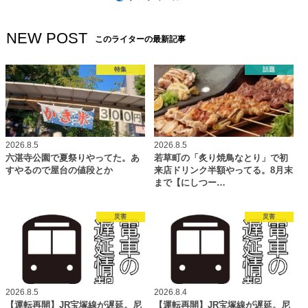
NEW POST
このライターの最新記事
特集
話題
2026.8.5
2026.8.5
六湛寺公園で夏祭りやってた。あ
若草町の「炙り焼鳥なとり」で初
すやるので屋台の値段とか
来店ドリンク半額やってる。8月末
まで【にしつー…
災害
災害
2026.8.5
2026.8.4
【運転再開】JR宝塚線が遅延。尼
【運転再開】JR宝塚線が遅延。尼