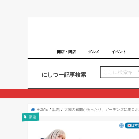
開店・閉店
グルメ
イベント
西宮の開店・閉店まとめ（日付順）
西宮市のイベン
にしつー記事検索
HOME
話題
大関の蔵開があったり、ガーデンズに馬ロボ
話題
日本