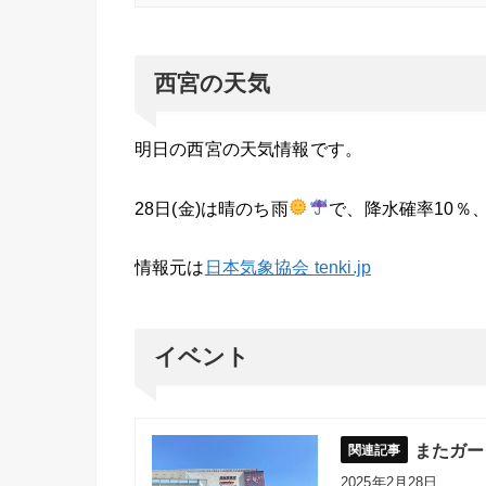
西宮の天気
明日の西宮の天気情報です。
28日(金)は晴のち雨
で、降水確率10％
情報元は
日本気象協会 tenki.jp
イベント
またガー
2025年2月28日