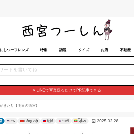
にしつーフレンズ
特集
話題
クイズ
お店
不動産
トカレンダー
「西宮スポット」に載せるには？
まちなみ
LINEで写真送るだけでPR記事できる
がきたり【明日の西宮】
မြန်မာ
2025.02.28
नेपाली
語
EN
Tiếng Việt
繁體