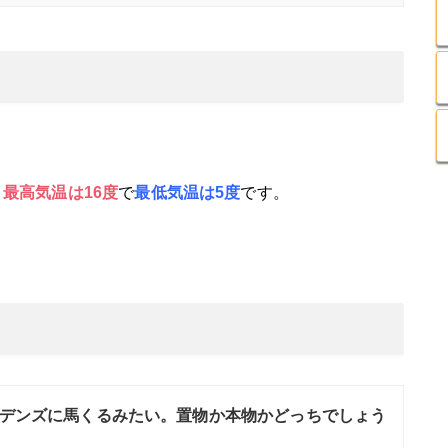
、
最高気温は16
度
で
最低気温は5度
です。
デンズに馬くるみたい。置物か本物かどっちでしょう