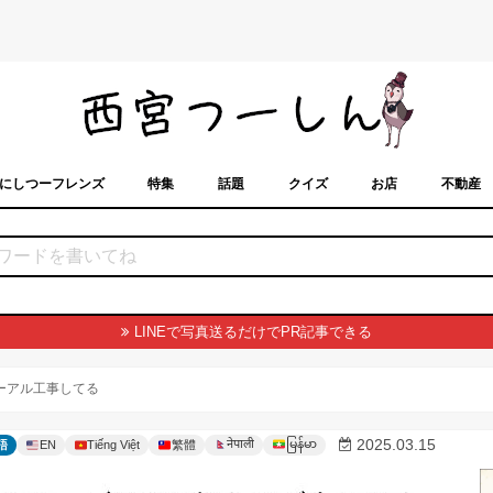
にしつーフレンズ
特集
話題
クイズ
お店
不動産
トカレンダー
「西宮スポット」に載せるには？
まちなみ
LINEで写真送るだけでPR記事できる
ーアル工事してる
မြန်မာ
2025.03.15
नेपाली
語
EN
Tiếng Việt
繁體