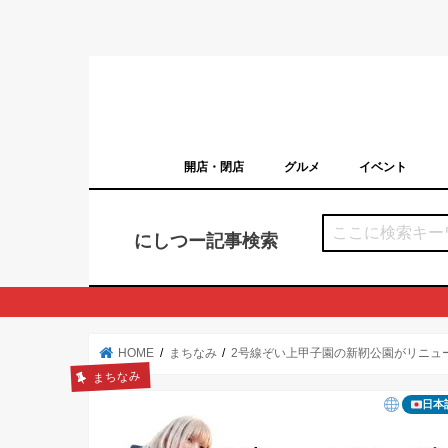
開店・閉店
グルメ
イベント
西宮の開店・閉店まとめ（日付順）
西宮市のイベン
にしつー記事検索
HOME
まちなみ
2号線ぞい上甲子園の新靭公園がリニュ
まちなみ
日本