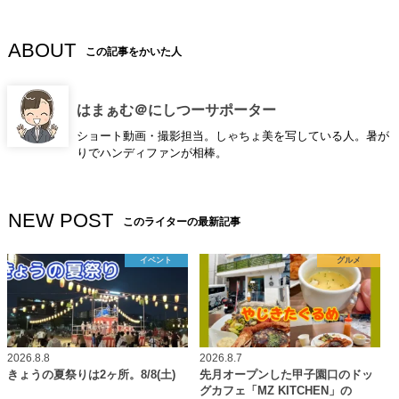
ABOUT
この記事をかいた人
はまぁむ＠にしつーサポーター
ショート動画・撮影担当。しゃちょ美を写している人。暑が
りでハンディファンが相棒。
NEW POST
このライターの最新記事
イベント
グルメ
2026.8.8
2026.8.7
きょうの夏祭りは2ヶ所。8/8(土)
先月オープンした甲子園口のドッ
グカフェ「MZ KITCHEN」の