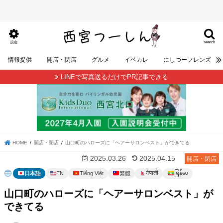
search
設定
情報提供
開店・閉店
グルメ
イベカレ
にしつーフレンズ
LINEで写真送るだけでPR記事できる
HOME
開店・閉店
山口町のハローズに「ヘアーサロンベスト」ができてる
2025.03.26
2025.04.15
開店・閉店
မြန်မာ
नेपाली
日本語
EN
Tiếng Việt
繁體
山口町のハローズに「ヘアーサロンベスト」が
できてる