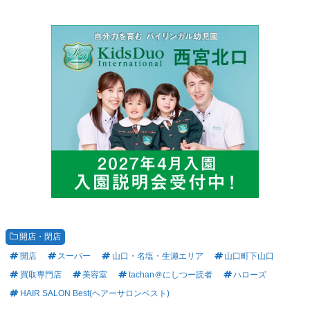
開店・閉店
開店
スーパー
山口・名塩・生瀬エリア
山口町下山口
買取専門店
美容室
tachan＠にしつー読者
ハローズ
HAIR SALON Best(ヘアーサロンベスト)