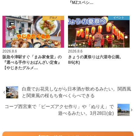
『MZスペシ…
グルメ
イベント
2026.8.6
2026.8.6
阪急今津駅すぐ「まみ家食堂」の
きょうの夏祭りは六湛寺公園。
『選べる手作りおばんざい定食』
8/6(木)
【やじきたグルメ…
白鹿でお花見しながら日本酒が飲めるみたい。関西風
と関東風の桜もち食べくらべできる
コープ西宮東で「ビーズアクセ作り」や「ぬりえ」で
遊べるみたい。3月28日(金)