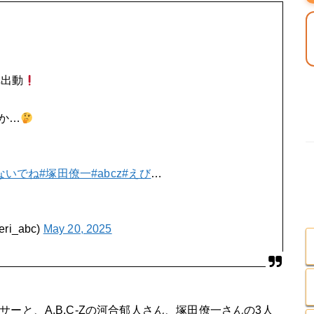
へ出動
か…
ないでね
#塚田僚一
#abcz
#えび
…
i_abc)
May 20, 2025
ーと、A.B.C-Zの河合郁人さん、塚田僚一さんの3人