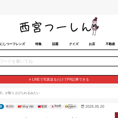
にしつーフレンズ
特集
話題
クイズ
お店
不動産
トカレンダー
「西宮スポット」に載せるには？
まちなみ
LINEで写真送るだけでPR記事できる
川駅』が取り上げられるみたい
မြန်မာ
2025.05.20
नेपाली
語
EN
Tiếng Việt
繁體