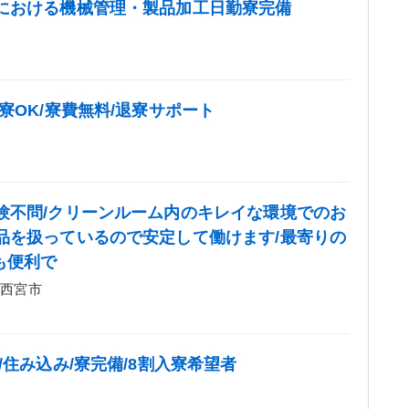
における機械管理・製品加工日勤寮完備
寮OK/寮費無料/退寮サポート
験不問/クリーンルーム内のキレイな環境でのお
品を扱っているので安定して働けます/最寄りの
も便利で
 西宮市
/住み込み/寮完備/8割入寮希望者