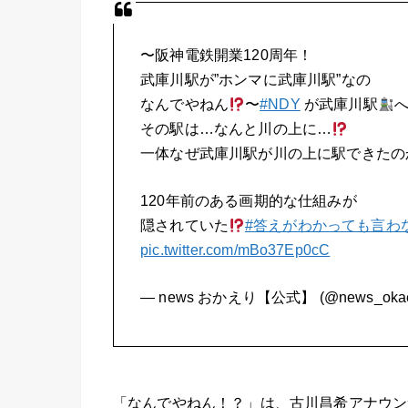
〜阪神電鉄開業120周年！
武庫川駅が”ホンマに武庫川駅”なの
なんでやねん
〜
#NDY
が武庫川駅
その駅は…なんと川の上に…
一体なぜ武庫川駅が川の上に駅できたの
120年前のある画期的な仕組みが
隠されていた
#答えがわかっても言わ
pic.twitter.com/mBo37Ep0cC
— news おかえり【公式】 (@news_okaer
「なんでやねん！？」は、古川昌希アナウンサ