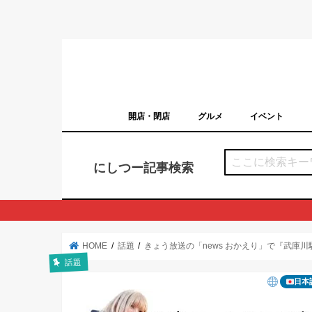
開店・閉店
グルメ
イベント
西宮の開店・閉店まとめ（日付順）
西宮市のイベン
にしつー記事検索
HOME
話題
きょう放送の「news おかえり」で『武庫
話題
日本