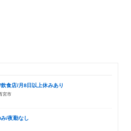
！
/飲食店/月8日以上休みあり
西宮市
のみ/夜勤なし