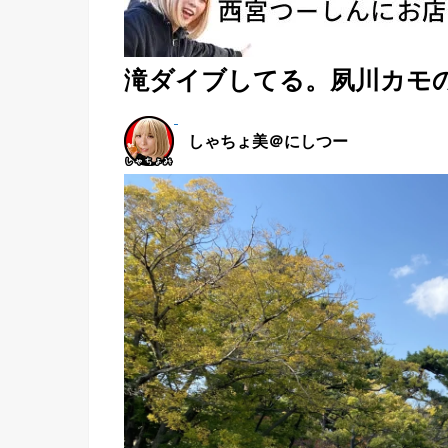
滝ダイブしてる。夙川カモの
しゃちょ美＠にしつー