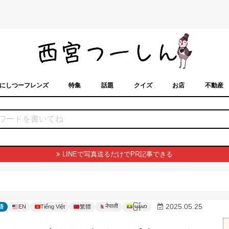
にしつーフレンズ
特集
話題
クイズ
お店
不動産
トカレンダー
「西宮スポット」に載せるには？
まちなみ
LINEで写真送るだけでPR記事できる
မြန်မာ
2025.05.25
नेपाली
語
EN
Tiếng Việt
繁體