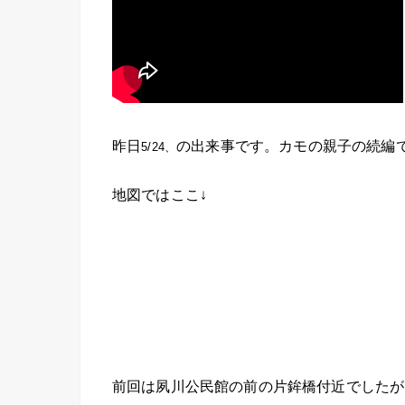
昨日
の出来事です。カモの親子の続編
5/24、
地図ではここ↓
前回は夙川公民館の前の片鉾橋付近でしたが