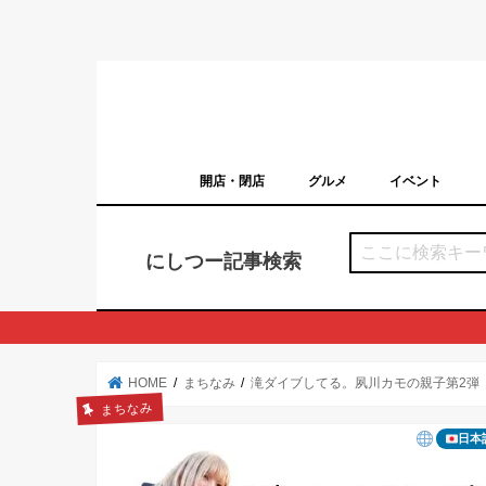
開店・閉店
グルメ
イベント
西宮の開店・閉店まとめ（日付順）
西宮市のイベン
にしつー記事検索
HOME
まちなみ
滝ダイブしてる。夙川カモの親子第2弾
まちなみ
日本