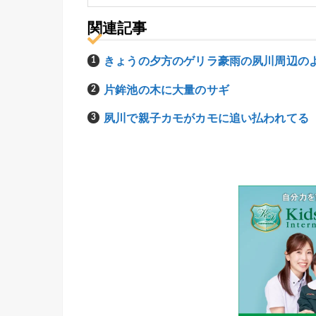
関連記事
きょうの夕方のゲリラ豪雨の夙川周辺の
片鉾池の木に大量のサギ
夙川で親子カモがカモに追い払われてる