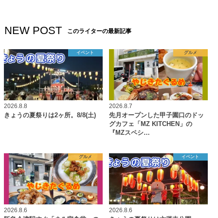
NEW POST
このライターの最新記事
イベント
グルメ
2026.8.8
2026.8.7
きょうの夏祭りは2ヶ所。8/8(土)
先月オープンした甲子園口のドッ
グカフェ「MZ KITCHEN」の
『MZスペシ…
グルメ
イベント
2026.8.6
2026.8.6