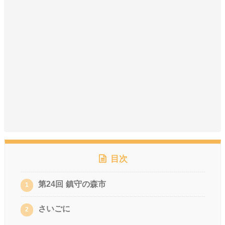
目次
第24回 鎮守の森市
1
さいごに
2