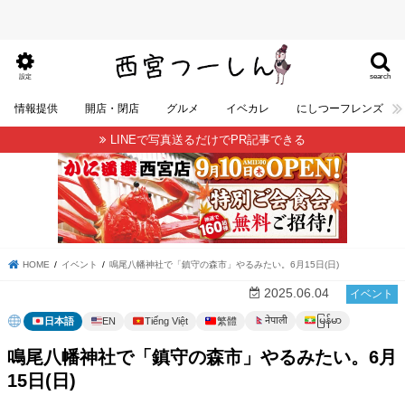
search
設定
情報提供
開店・閉店
グルメ
イベカレ
にしつーフレンズ
LINEで写真送るだけでPR記事できる
HOME
イベント
鳴尾八幡神社で「鎮守の森市」やるみたい。6月15日(日)
2025.06.04
イベント
မြန်မာ
नेपाली
日本語
EN
Tiếng Việt
繁體
鳴尾八幡神社で「鎮守の森市」やるみたい。6月
15日(日)