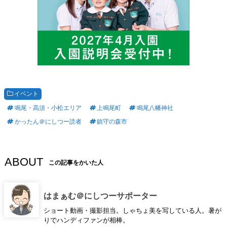
イベント
鳴尾・高須・小松エリア
上鳴尾町
鳴尾八幡神社
かったん＠にしつー読者
鎮守の森市
ABOUT
この記事をかいた人
はまぁむ＠にしつーサポーター
ショート動画・撮影担当。しゃちょ美を写している人。暑が
りでハンディファンが相棒。