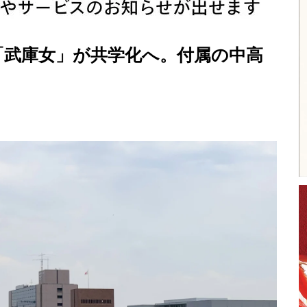
「武庫女」が共学化へ。付属の中高