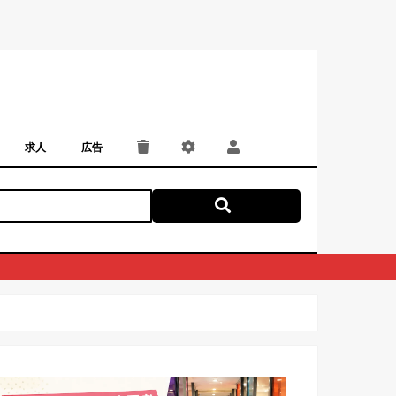
求人
広告
パート・アルバイト
正社員・契約社員
にしつー広告
広告掲載