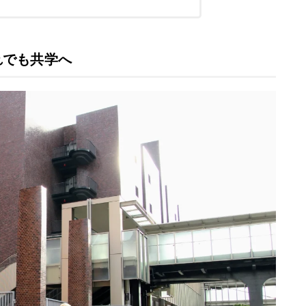
れでも共学へ