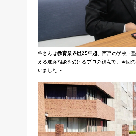
谷さんは
教育業界歴25年超
、西宮の学校・塾
える進路相談を受けるプロの視点で、今回の
いました〜