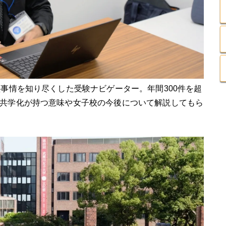
事情を知り尽くした受験ナビゲーター。年間300件を超
共学化が持つ意味や女子校の今後について解説してもら