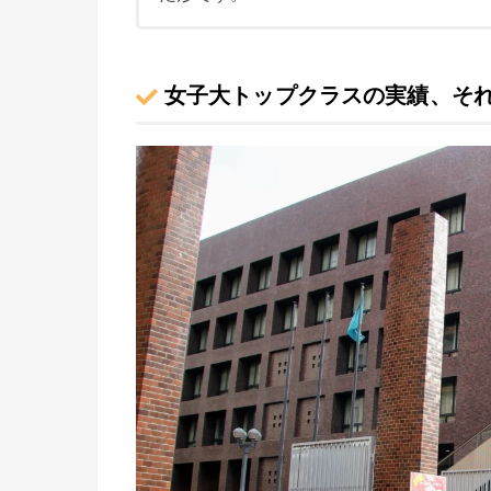
女子大トップクラスの実績、そ