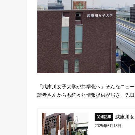
「武庫川女子大学が共学化へ」そんなニュー
読者さんからも続々と情報提供が届き、先日
武庫川女
2025年6月18日