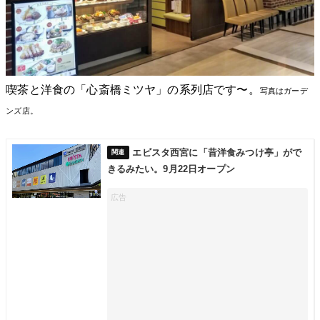
喫茶と洋食の「心斎橋ミツヤ」の系列店です〜。
写真はガーデ
ンズ店。
エビスタ西宮に「昔洋食みつけ亭」がで
きるみたい。9月22日オープン