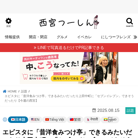
search
設定
情報提供
開店・閉店
グルメ
イベカレ
にしつーフレンズ
LINEで写真送るだけでPR記事できる
HOME
話題
エビスタに「昔洋食みつけ亭」できるみたいだったり上田中町に「セブンイレブン」できそう
だったり【今週の西宮】
2025.08.15
話題
မြန်မာ
नेपाली
日本語
EN
Tiếng Việt
繁體
エビスタに「昔洋食みつけ亭」できるみたいだ