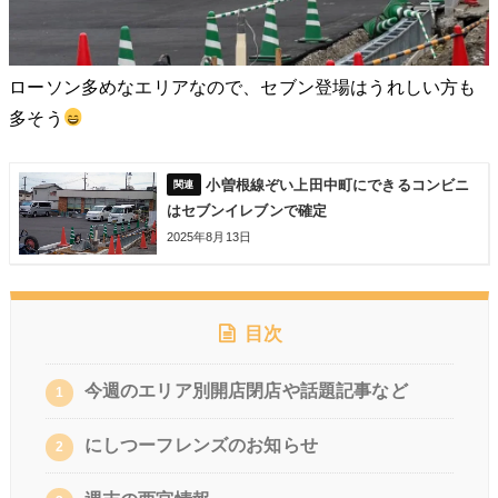
ローソン多めなエリアなので、セブン登場はうれしい方も
多そう
小曽根線ぞい上田中町にできるコンビニ
はセブンイレブンで確定
2025年8月13日
目次
今週のエリア別開店閉店や話題記事など
1
にしつーフレンズのお知らせ
2