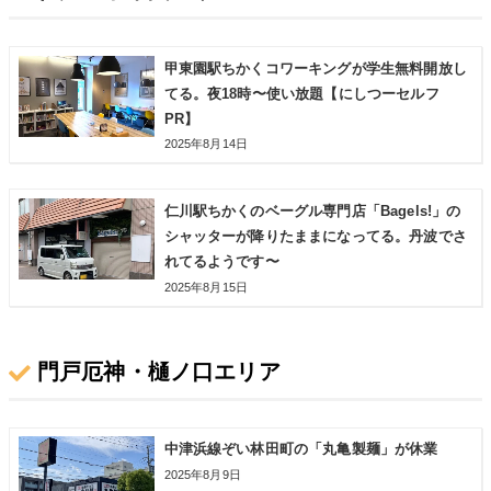
甲東園駅ちかくコワーキングが学生無料開放し
てる。夜18時〜使い放題【にしつーセルフ
PR】
2025年8月14日
仁川駅ちかくのベーグル専門店「Bagels!」の
シャッターが降りたままになってる。丹波でさ
れてるようです〜
2025年8月15日
門戸厄神・樋ノ口エリア
中津浜線ぞい林田町の「丸亀製麺」が休業
2025年8月9日