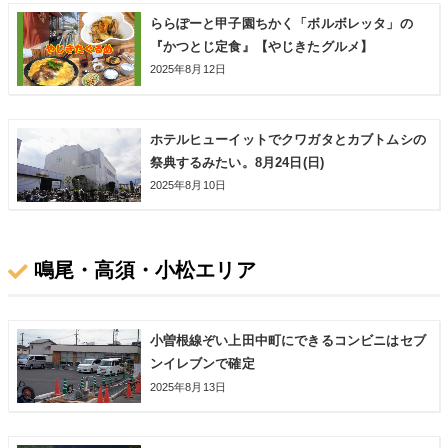
ららぽーと甲子園ちかく「ボルボレッタ」の
『かつとじ定食』【やじきたグルメ】
2025年8月12日
ホテルヒューイットでクワガタとカブトムシの
祭典するみたい。8月24日(日)
2025年8月10日
鳴尾・高須・小松エリア
小曽根線ぞい上田中町にできるコンビニはセブ
ンイレブンで確定
2025年8月13日