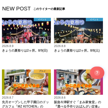
NEW POST
このライターの最新記事
イベント
イベント
2026.8.9
2026.8.8
きょうの夏祭りは2ヶ所。8/9(日)
きょうの夏祭りは2ヶ所。8/8(土)
グルメ
グルメ
?
2026.8.7
2026.8.6
先月オープンした甲子園口のドッ
阪急今津駅すぐ「まみ家食堂」の
グカフェ「MZ KITCHEN」の
『選べる手作りおばんざい定食』