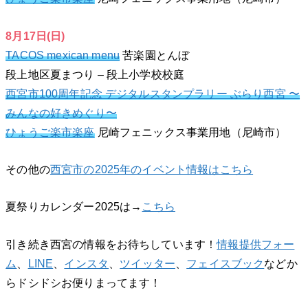
8月17日(日)
TACOS mexican menu
苦楽園とんぼ
段上地区夏まつり – 段上小学校校庭
西宮市100周年記念 デジタルスタンプラリー ぶらり西宮 〜
みんなの好きめぐり〜
ひょうご楽市楽座
尼崎フェニックス事業用地（尼崎市）
その他の
西宮市の2025年のイベント情報はこちら
夏祭りカレンダー2025は→
こちら
引き続き西宮の情報をお待ちしています！
情報提供フォー
ム
、
LINE
、
インスタ
、
ツイッター
、
フェイスブック
などか
らドシドシお便りまってます！