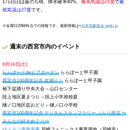
17日(日)は曇のち晴、降水確率40%、
最高気温は24
度
で
最
低気温は27
度
です。
※金曜日20時時点での情報です。最新情報は⇨
日本気象協会
tenki.jp
週末の西宮市内のイベント
8月16日(土)
ららぽーとdeビアガーデン
ららぽーと甲子園
西宮市100周年記念 盆踊り！
ららぽーと甲子園
袖下盆踊り中央大会 – 山口センター
段上地区夏まつり – 段上小学校校庭
樋ノ口地区盆おどり – 樋ノ口小学校
西宮市100周年記念 デジタルスタンプラリー ぶらり西宮 〜
みんなの好きめぐり〜
ひょうご楽市楽座
尼崎フェニックス事業用地（尼崎市）