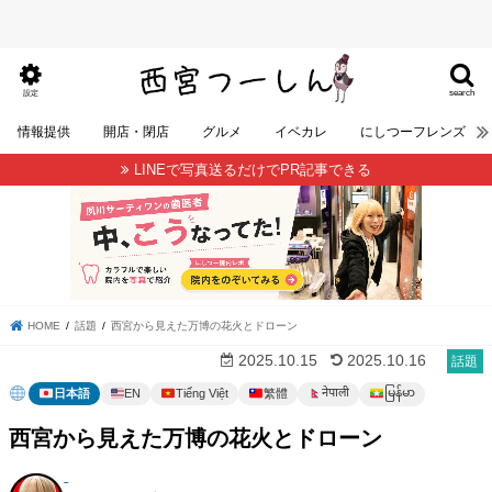
search
設定
情報提供
開店・閉店
グルメ
イベカレ
にしつーフレンズ
LINEで写真送るだけでPR記事できる
HOME
話題
西宮から見えた万博の花火とドローン
2025.10.15
2025.10.16
話題
မြန်မာ
नेपाली
日本語
EN
Tiếng Việt
繁體
西宮から見えた万博の花火とドローン