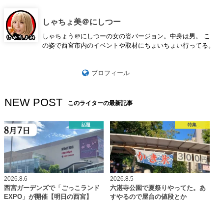
しゃちょ美＠にしつー
しゃちょう＠にしつーの女の姿バージョン。中身は男。 こ
の姿で西宮市内のイベントや取材にちょいちょい行ってる。
プロフィール
NEW POST
このライターの最新記事
話題
特集
2026.8.6
2026.8.5
西宮ガーデンズで「ごっこランド
六湛寺公園で夏祭りやってた。あ
EXPO」が開催【明日の西宮】
すやるので屋台の値段とか