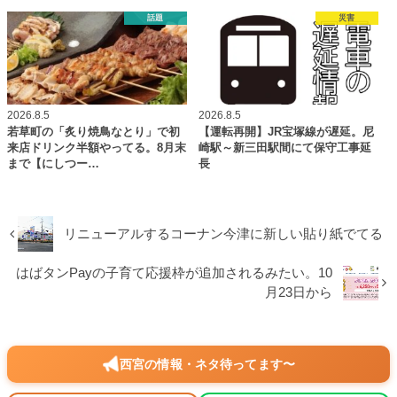
話題
災害
2026.8.5
2026.8.5
若草町の「炙り焼鳥なとり」で初
【運転再開】JR宝塚線が遅延。尼
来店ドリンク半額やってる。8月末
崎駅～新三田駅間にて保守工事延
まで【にしつー…
長
リニューアルするコーナン今津に新しい貼り紙でてる
はばタンPayの子育て応援枠が追加されるみたい。10
月23日から
西宮の情報・ネタ待ってます〜