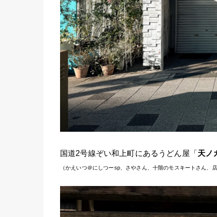
国道2号線ぞい和上町にあるうどん屋「
天ノ
（かえいつ＠にしつーsp、さやさん、十階のモスキートさん、店