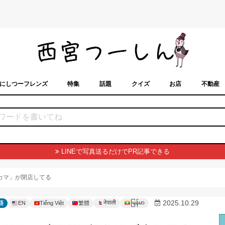
にしつーフレンズ
特集
話題
クイズ
お店
不動産
トカレンダー
「西宮スポット」に載せるには？
まちなみ
LINEで写真送るだけでPR記事できる
カマ」が閉店してる
မြန်မာ
2025.10.29
नेपाली
語
EN
Tiếng Việt
繁體