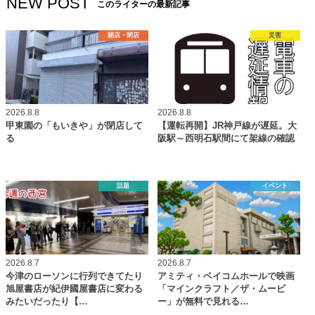
NEW POST
このライターの最新記事
開店・閉店
災害
2026.8.8
2026.8.8
甲東園の「もいきや」が閉店して
【運転再開】JR神戸線が遅延。大
る
阪駅～西明石駅間にて架線の確認
話題
イベント
2026.8.7
2026.8.7
今津のローソンに行列できてたり
アミティ・ベイコムホールで映画
旭屋書店が紀伊國屋書店に変わる
「マインクラフト／ザ・ムービ
みたいだったり【…
ー」が無料で見れる…