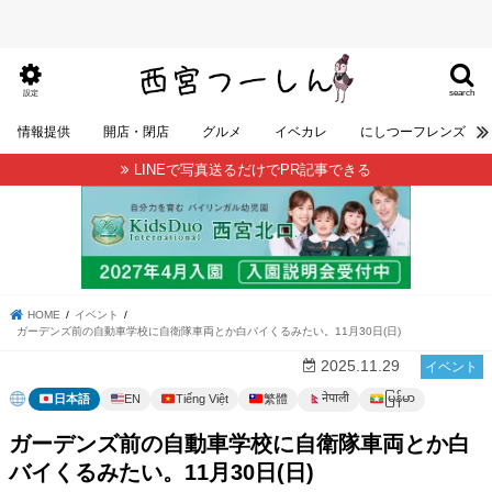
search
設定
情報提供
開店・閉店
グルメ
イベカレ
にしつーフレンズ
LINEで写真送るだけでPR記事できる
HOME
イベント
ガーデンズ前の自動車学校に自衛隊車両とか白バイくるみたい。11月30日(日)
2025.11.29
イベント
မြန်မာ
नेपाली
日本語
EN
Tiếng Việt
繁體
ガーデンズ前の自動車学校に自衛隊車両とか白
バイくるみたい。11月30日(日)