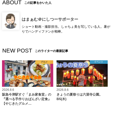
ABOUT
この記事をかいた人
はまぁむ＠にしつーサポーター
ショート動画・撮影担当。しゃちょ美を写している人。暑が
りでハンディファンが相棒。
NEW POST
このライターの最新記事
グルメ
イベント
2026.8.6
2026.8.6
阪急今津駅すぐ「まみ家食堂」の
きょうの夏祭りは六湛寺公園。
『選べる手作りおばんざい定食』
8/6(木)
【やじきたグルメ…