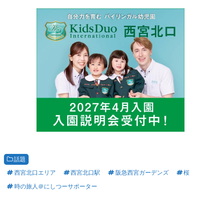
話題
西宮北口エリア
西宮北口駅
阪急西宮ガーデンズ
桜
時の旅人＠にしつーサポーター