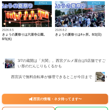
イベント
イベント
2026.8.5
2026.8.2
きょうの夏祭りは六湛寺公園。
きょうの夏祭りは4ヶ所。8/2(日)
8/5(水)
3/7の蔵開は「大関」。西宮グルメ屋台は5店舗ですご
い形のだんじりもくるかも
西宮浜で無料自転車が修理できるとこが今日まで
西宮の情報・ネタ待ってます〜