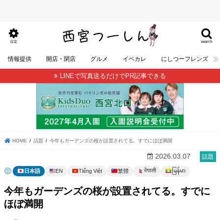
search
設定
情報提供
開店・閉店
グルメ
イベカレ
にしつーフレンズ
LINEで写真送るだけでPR記事できる
HOME
話題
今年もガーデンズの桜が設置されてる。すでにほぼ満開
2026.03.07
話題
မြန်မာ
नेपाली
日本語
EN
Tiếng Việt
繁體
今年もガーデンズの桜が設置されてる。すでに
ほぼ満開