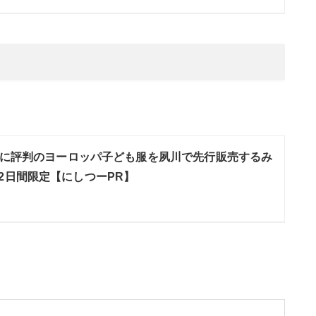
に評判のヨーロッパ子ども服を夙川で先行販売するみ
2日間限定【にしつーPR】