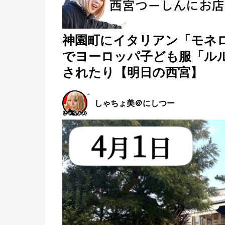
神園町にイタリアン「モネ
でヨーロッパ子ども服「ルルエ
されたり【明日の西宮】
しゃちょ美＠にしつー