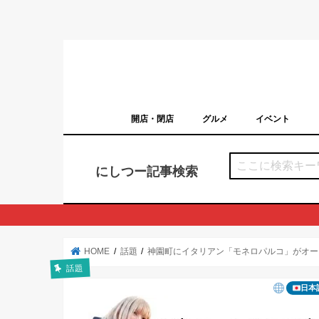
開店・閉店
グルメ
イベント
西宮の開店・閉店まとめ（日付順）
西宮市のイベン
にしつー記事検索
HOME
話題
神園町にイタリアン「モネロパルコ」がオープ
話題
日本