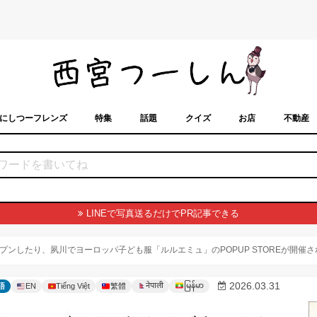
にしつーフレンズ
特集
話題
クイズ
お店
不動産
トカレンダー
「西宮スポット」に載せるには？
まちなみ
LINEで写真送るだけでPR記事できる
ンしたり、夙川でヨーロッパ子ども服「ルルエミュ」のPOPUP STOREが開催
မြန်မာ
2026.03.31
नेपाली
語
EN
Tiếng Việt
繁體