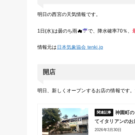
明日の西宮の天気情報です。
1日(水)は曇のち雨☁
で、降水確率70％、
情報元は
日本気象協会 tenki.jp
開店
明日、新しくオープンするお店の情報です。
神園町の
てイタリアンのお
2026年3月30日