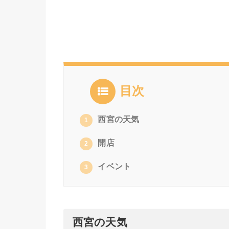
目次
西宮の天気
1
開店
2
イベント
3
西宮の天気