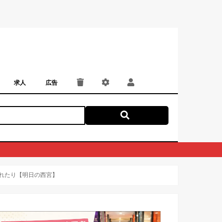
求人
広告
パート・アルバイト
正社員・契約社員
にしつー広告
広告掲載
されたり【明日の西宮】