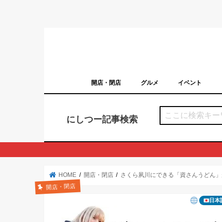
開店・閉店
グルメ
イベント
西宮の開店・閉店まとめ（日付順）
西宮市のイベン
にしつー記事検索
HOME
開店・閉店
さくら夙川にできる「資さんうどん」
開店・閉店
日本