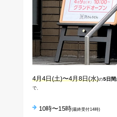
4月4日(土)〜4月8日(水)
5日間
の
で、
10時〜15時
(最終受付14時)