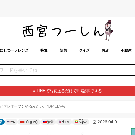
にしつーフレンズ
特集
話題
クイズ
お店
不動産
トカレンダー
「西宮スポット」に載せるには？
まちなみ
LINEで写真送るだけでPR記事できる
がプレオープンやるみたい。4月4日から
မြန်မာ
2026.04.01
नेपाली
語
EN
Tiếng Việt
繁體