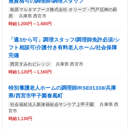
無資格可の調理師/調理スタッフ
柏原マルタマフーズ株式会社 オリーブ・門戸厄神の厨
房
兵庫県 西宮市
時給1,200円～1,400円
「週3から可」調理スタッフ/調理師免許必須/シ
フト相談可/介護付き有料老人ホーム/社会保障
完備
西宮すみれビレッジ
兵庫県 西宮市
時給1,120円～1,160円
特別養護老人ホームの調理師/RSE01338/兵庫
県/西宮市甲子園春風町
社会福祉法人新湊福祉会サンケア上甲子園
兵庫県 西
宮市
時給1,130円