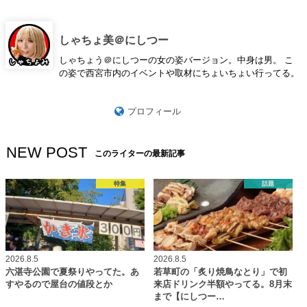
しゃちょ美＠にしつー
しゃちょう＠にしつーの女の姿バージョン。中身は男。 こ
の姿で西宮市内のイベントや取材にちょいちょい行ってる。
プロフィール
NEW POST
このライターの最新記事
特集
話題
2026.8.5
2026.8.5
六湛寺公園で夏祭りやってた。あ
若草町の「炙り焼鳥なとり」で初
すやるので屋台の値段とか
来店ドリンク半額やってる。8月末
まで【にしつー…