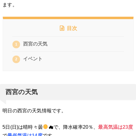
ます。
目次
西宮の天気
1
イベント
2
西宮の天気
明日の西宮の天気情報です。
5日(日)は晴時々曇
☁で、降水確率20％、
最高気温は23
度
で
最低気温は14度
です。