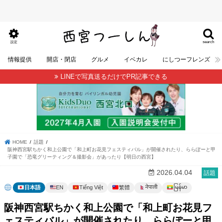
search
設定
情報提供
開店・閉店
グルメ
イベカレ
にしつーフレンズ
LINEで写真送るだけでPR記事できる
HOME
話題
阪神西宮駅ちかく和上公園で「和上町お花見フェスティバル」が開催されたり、ららぽーと甲
子園で「恐竜グリーティング＆撮影会」があったり【明日の西宮】
2026.04.04
話題
မြန်မာ
नेपाली
日本語
EN
Tiếng Việt
繁體
阪神西宮駅ちかく和上公園で「和上町お花見フ
ェスティバル」が開催されたり、ららぽーと甲