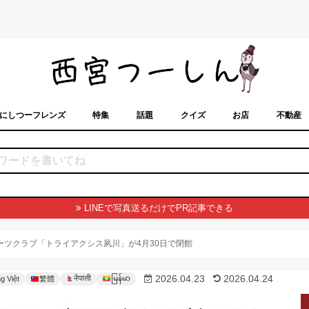
にしつーフレンズ
特集
話題
クイズ
お店
不動産
トカレンダー
「西宮スポット」に載せるには？
まちなみ
LINEで写真送るだけでPR記事できる
ーツクラブ「トライアクシス夙川」が4月30日で閉館
မြန်မာ
2026.04.23
2026.04.24
नेपाली
g Việt
繁體