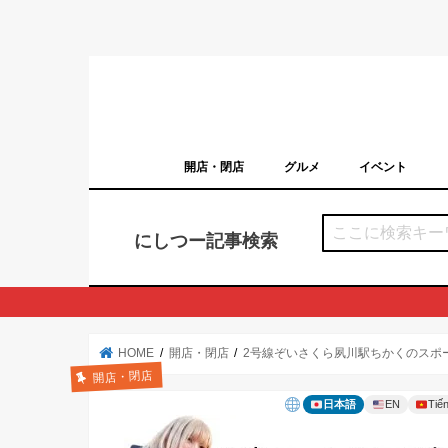
開店・閉店
グルメ
イベント
西宮の開店・閉店まとめ（日付順）
西宮市のイベン
にしつー記事検索
HOME
開店・閉店
2号線ぞいさくら夙川駅ちかくのスポ
開店・閉店
日本語
EN
Tiến