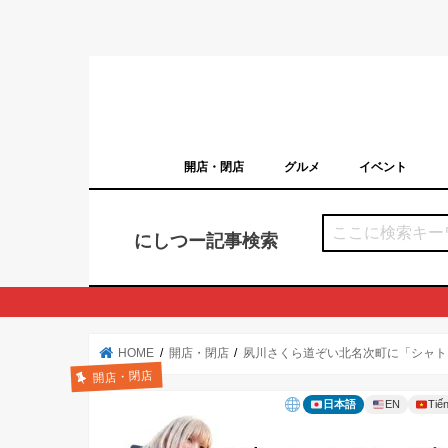
開店・閉店
グルメ
イベント
西宮の開店・閉店まとめ（日付順）
西宮市のイベン
にしつー記事検索
HOME
開店・閉店
夙川さくら道ぞい北名次町に「シャト
開店・閉店
日本語
EN
Tiến