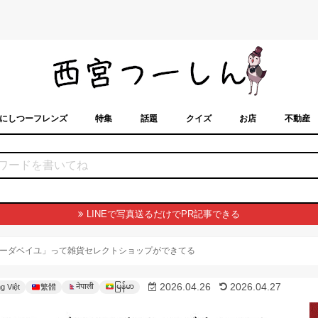
にしつーフレンズ
特集
話題
クイズ
お店
不動産
トカレンダー
「西宮スポット」に載せるには？
まちなみ
LINEで写真送るだけでPR記事できる
ーダベイユ」って雑貨セレクトショップができてる
မြန်မာ
2026.04.26
2026.04.27
नेपाली
g Việt
繁體