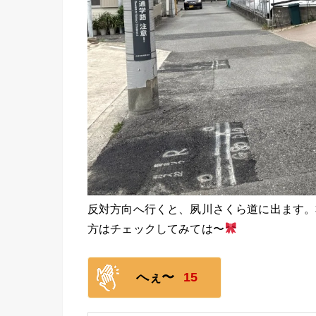
反対方向へ行くと、夙川さくら道に出ます。
方はチェックしてみては〜
へぇ〜
15