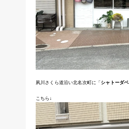
夙川さくら道沿い北名次町に「
シャトーダヘ
こちら↓