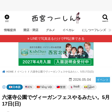
search
設定
情報提供
開店・閉店
グルメ
イベカレ
にしつーフレンズ
LINEで写真送るだけでPR記事できる
HOME
イベント
六湛寺公園でヴィーガンフェスやるみたい。5月17日(日)
2026.05.04
イベント
မြန်မာ
नेपाली
日本語
EN
Tiếng Việt
繁體
六湛寺公園でヴィーガンフェスやるみたい。5月
17日(日)