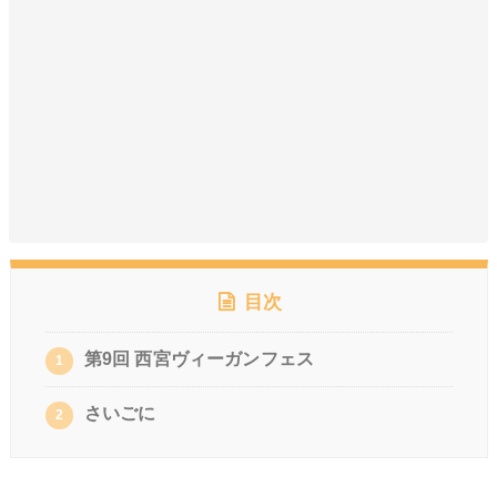
目次
第9回 西宮ヴィーガンフェス
1
さいごに
2