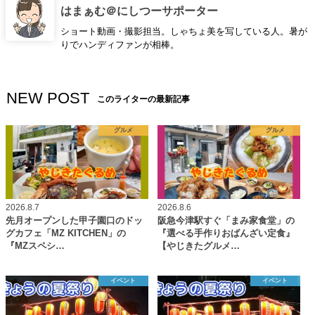
はまぁむ＠にしつーサポーター
ショート動画・撮影担当。しゃちょ美を写している人。暑が
りでハンディファンが相棒。
NEW POST
このライターの最新記事
グルメ
グルメ
2026.8.7
2026.8.6
先月オープンした甲子園口のドッ
阪急今津駅すぐ「まみ家食堂」の
グカフェ「MZ KITCHEN」の
『選べる手作りおばんざい定食』
『MZスペシ…
【やじきたグルメ…
イベント
イベント