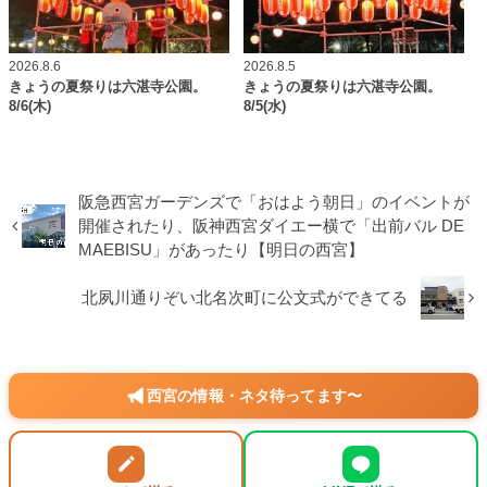
2026.8.6
2026.8.5
きょうの夏祭りは六湛寺公園。
きょうの夏祭りは六湛寺公園。
8/6(木)
8/5(水)
阪急西宮ガーデンズで「おはよう朝日」のイベントが
開催されたり、阪神西宮ダイエー横で「出前バル DE
MAEBISU」があったり【明日の西宮】
北夙川通りぞい北名次町に公文式ができてる
西宮の情報・ネタ待ってます〜