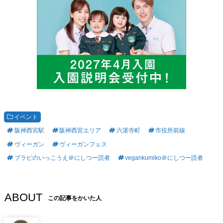
イベント
阪神西宮駅
阪神西宮エリア
六湛寺町
市役所前線
ヴィーガン
ヴィーガンフェス
ブラピのいっこうえ＠にしつー読者
vegankumiko＠にしつー読者
ABOUT
この記事をかいた人