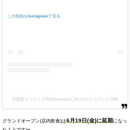
この投稿をInstagramで見る
苦楽園 とりさし日和(@torisashi_biyori)がシェアした投稿
6月19日(金)
に延期
になっ
グランドオープン(店内飲食)は
たようです〜