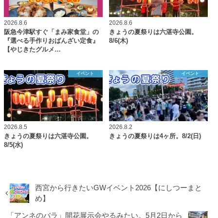
2026.8.6
2026.8.6
阪急今津駅すぐ「まみ家食堂」の
きょうの夏祭りは六湛寺公園。
『選べる手作りおばんざい定食』
8/6(木)
【やじきたグルメ…
イベント
イベント
2026.8.5
2026.8.2
きょうの夏祭りは六湛寺公園。
きょうの夏祭りは4ヶ所。8/2(日)
8/5(水)
西宮から行きたいGWイベント2026【にしつーまと
め】
「アンネのバラ」開花展示会やるみたい。5月2日から