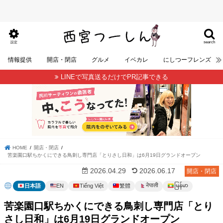
search
設定
情報提供
開店・閉店
グルメ
イベカレ
にしつーフレンズ
LINEで写真送るだけでPR記事できる
HOME
開店・閉店
苦楽園口駅ちかくにできる鳥刺し専門店「とりさし日和」は6月19日グランドオープン
2026.04.29
2026.06.17
開店・閉店
မြန်မာ
नेपाली
日本語
EN
Tiếng Việt
繁體
苦楽園口駅ちかくにできる鳥刺し専門店「とり
さし日和」は6月19日グランドオープン