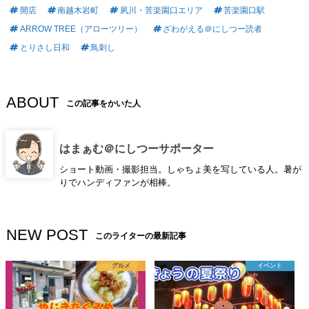
開店
南越木岩町
夙川・苦楽園口エリア
苦楽園口駅
ARROW TREE（アローツリー）
ざわがえる＠にしつー読者
とりさし日和
鳥刺し
ABOUT
この記事をかいた人
はまぁむ＠にしつーサポーター
ショート動画・撮影担当。しゃちょ美を写している人。暑が
りでハンディファンが相棒。
NEW POST
このライターの最新記事
グルメ
イベント