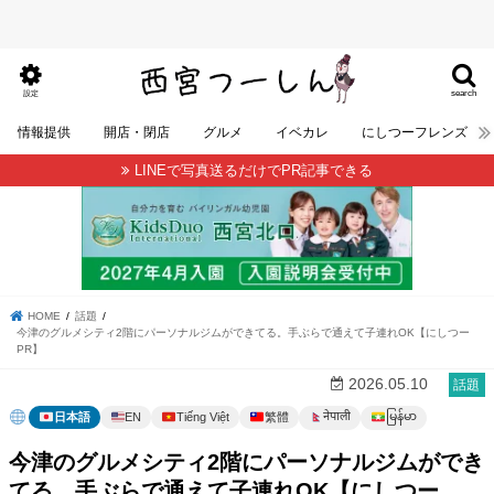
search
設定
情報提供
開店・閉店
グルメ
イベカレ
にしつーフレンズ
LINEで写真送るだけでPR記事できる
HOME
話題
今津のグルメシティ2階にパーソナルジムができてる。手ぶらで通えて子連れOK【にしつー
PR】
2026.05.10
話題
မြန်မာ
नेपाली
日本語
EN
Tiếng Việt
繁體
今津のグルメシティ2階にパーソナルジムができ
てる。手ぶらで通えて子連れOK【にしつー