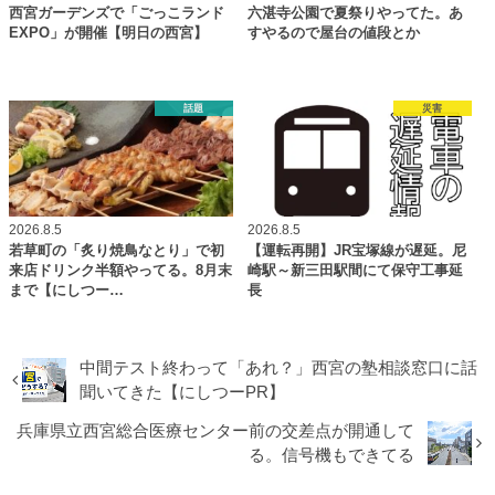
西宮ガーデンズで「ごっこランド
六湛寺公園で夏祭りやってた。あ
EXPO」が開催【明日の西宮】
すやるので屋台の値段とか
話題
災害
2026.8.5
2026.8.5
若草町の「炙り焼鳥なとり」で初
【運転再開】JR宝塚線が遅延。尼
来店ドリンク半額やってる。8月末
崎駅～新三田駅間にて保守工事延
まで【にしつー…
長
中間テスト終わって「あれ？」西宮の塾相談窓口に話
聞いてきた【にしつーPR】
兵庫県立西宮総合医療センター前の交差点が開通して
る。信号機もできてる