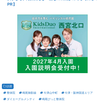
PR】
話題
整体院
鳴尾御影線
今津山中町
今津・阪神国道エリア
ダイエーグルメシティ
鳴尾ぴっと整体院