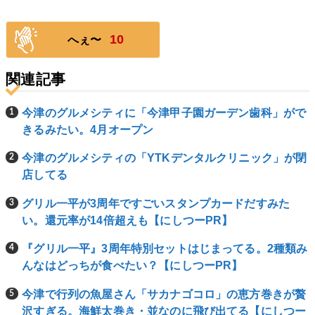
10
へぇ〜
関連記事
今津のグルメシティに「今津甲子園ガーデン歯科」がで
きるみたい。4月オープン
今津のグルメシティの「YTKデンタルクリニック」が閉
店してる
グリル一平が3周年ですごいスタンプカードだすみた
い。還元率が14倍超えも【にしつーPR】
『グリル一平』3周年特別セットはじまってる。2種類み
んなはどっちが食べたい？【にしつーPR】
今津で行列の魚屋さん「サカナゴコロ」の恵方巻きが贅
沢すぎる。海鮮太巻き・並なのに飛び出てる【にしつー