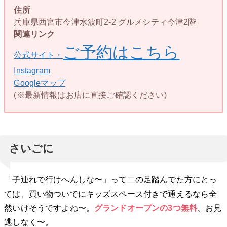
住所
兵庫県西宮市今津水波町2-2 グルメシティ今津2階
関連リンク
ご予約はこちら
公式サイト・
Instagram
Googleマップ
(※最新情報はお店に直接ご確認ください)
さいごに
「子連れで行けへんしな〜」って二の足踏んでた方にとっ
ては、買い物ついでにキッズスペース付きで通えるなら全
然いけそうですよね〜。
グランドオープンの3つ無料
、お見
逃しなく〜。