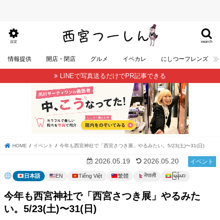
search
設定
情報提供
開店・閉店
グルメ
イベカレ
にしつーフレンズ
LINEで写真送るだけでPR記事できる
HOME
イベント
今年も西宮神社で「西宮さつき展」やるみたい。5/23(土)〜31(日)
2026.05.19
2026.05.20
イベント
မြန်မာ
नेपाली
日本語
EN
Tiếng Việt
繁體
今年も西宮神社で「西宮さつき展」やるみた
い。5/23(土)〜31(日)