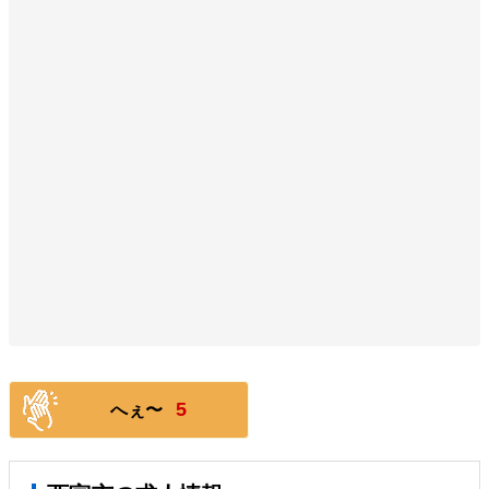
5
へぇ〜