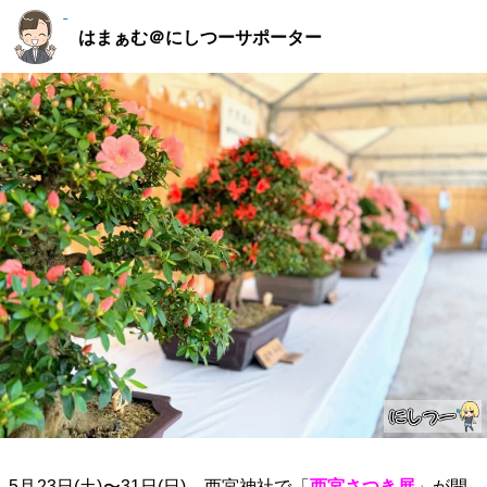
はまぁむ＠にしつーサポーター
5月23日(土)〜31日(日)、西宮神社で「
西宮さつき展
」が開