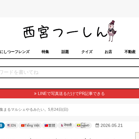
にしつーフレンズ
特集
話題
クイズ
お店
不動産
トカレンダー
「西宮スポット」に載せるには？
まちなみ
LINEで写真送るだけでPR記事できる
まるマルシェやるみたい。5月24日(日)
မြန်မာ
2026.05.21
नेपाली
語
EN
Tiếng Việt
繁體