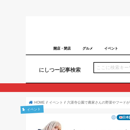
開店・閉店
グルメ
イベント
西宮の開店・閉店まとめ（日付順）
西宮市のイベン
にしつー記事検索
HOME
イベント
六湛寺公園で農家さんの野菜やフードが集
イベント
日本