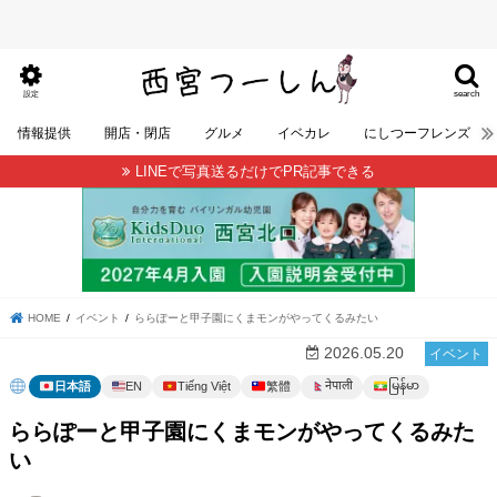
search
設定
情報提供
開店・閉店
グルメ
イベカレ
にしつーフレンズ
LINEで写真送るだけでPR記事できる
HOME
イベント
ららぽーと甲子園にくまモンがやってくるみたい
2026.05.20
イベント
မြန်မာ
नेपाली
日本語
EN
Tiếng Việt
繁體
ららぽーと甲子園にくまモンがやってくるみた
い