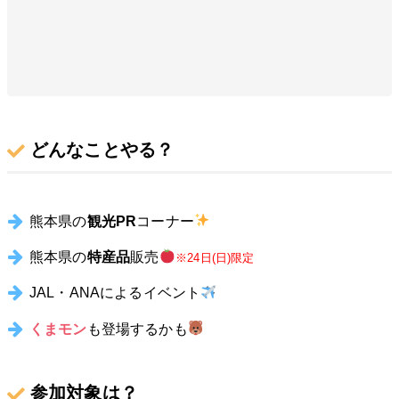
どんなことやる？
熊本県の
観光PR
コーナー
熊本県の
特産品
販売
※24日(日)限定
JAL・ANAによるイベント
くまモン
も登場するかも
参加対象は？