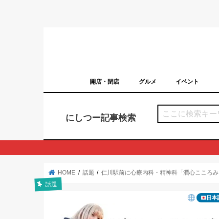
開店・閉店
グルメ
イベント
西宮の開店・閉店まとめ（日付順）
西宮市のイベン
にしつー記事検索
HOME
話題
仁川駅前に心療内科・精神科「潤心こころみ
話題
日本