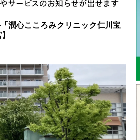
科「潤心こころみクリニック仁川宝
宮】