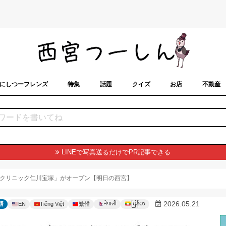
にしつーフレンズ
特集
話題
クイズ
お店
不動産
トカレンダー
「西宮スポット」に載せるには？
まちなみ
LINEで写真送るだけでPR記事できる
クリニック仁川宝塚」がオープン【明日の西宮】
မြန်မာ
2026.05.21
नेपाली
語
EN
Tiếng Việt
繁體