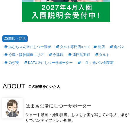
開店・閉店
あむちゃん＠にしつー読者
タルト専門店○△□
開店
食パン
今津・阪神国道エリア
今津駅
津門呉羽町
タルト
乃が美
KAZU＠にしつーサポーター
「生」食パン創業家
ABOUT
この記事をかいた人
はまぁむ＠にしつーサポーター
ショート動画・撮影担当。しゃちょ美を写している人。暑が
りでハンディファンが相棒。