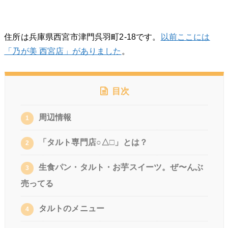
住所は兵庫県西宮市津門呉羽町2-18です。
以前ここには
「乃が美 西宮店」がありました
。
目次
周辺情報
1
「タルト専門店○△□」とは？
2
生食パン・タルト・お芋スイーツ。ぜ〜んぶ
3
売ってる
タルトのメニュー
4