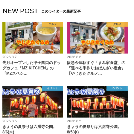
NEW POST
このライターの最新記事
グルメ
グルメ
2026.8.7
2026.8.6
先月オープンした甲子園口のドッ
阪急今津駅すぐ「まみ家食堂」の
グカフェ「MZ KITCHEN」の
『選べる手作りおばんざい定食』
『MZスペシ…
【やじきたグルメ…
イベント
イベント
2026.8.6
2026.8.5
きょうの夏祭りは六湛寺公園。
きょうの夏祭りは六湛寺公園。
8/6(木)
8/5(水)