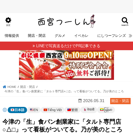
search
設定
情報提供
開店・閉店
グルメ
イベカレ
にしつーフレンズ
LINEで写真送るだけでPR記事できる
HOME
開店・閉店
今津の「生」食パン創業家に「タルト専門店○△□」って看板がついてる。乃が美のところ
2026.05.31
開店・閉店
မြန်မာ
नेपाली
日本語
EN
Tiếng Việt
繁體
今津の「生」食パン創業家に「タルト専門店
○△□」って看板がついてる。乃が美のところ