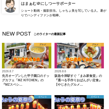
はまぁむ＠にしつーサポーター
ショート動画・撮影担当。しゃちょ美を写している人。暑が
りでハンディファンが相棒。
NEW POST
このライターの最新記事
グルメ
グルメ
2026.8.7
2026.8.6
先月オープンした甲子園口のドッ
阪急今津駅すぐ「まみ家食堂」の
グカフェ「MZ KITCHEN」の
『選べる手作りおばんざい定食』
『MZスペシ…
【やじきたグルメ…
イベント
イベント