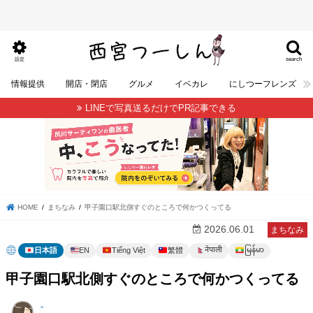
search
設定
情報提供
開店・閉店
グルメ
イベカレ
にしつーフレンズ
LINEで写真送るだけでPR記事できる
HOME
まちなみ
甲子園口駅北側すぐのところで何かつくってる
2026.06.01
まちなみ
မြန်မာ
नेपाली
日本語
EN
Tiếng Việt
繁體
甲子園口駅北側すぐのところで何かつくってる