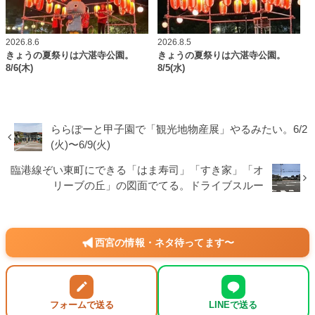
2026.8.6
2026.8.5
きょうの夏祭りは六湛寺公園。
きょうの夏祭りは六湛寺公園。
8/6(木)
8/5(水)
ららぽーと甲子園で「観光地物産展」やるみたい。6/2
(火)〜6/9(火)
臨港線ぞい東町にできる「はま寿司」「すき家」「オ
リーブの丘」の図面でてる。ドライブスルー
西宮の情報・ネタ待ってます〜
フォームで送る
LINEで送る