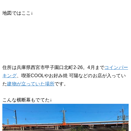
地図ではここ↓
住所は兵庫県西宮市甲子園口北町2-26。4月まで
コインパー
キング
、喫茶COOLやお好み焼 可陽などのお店が入ってい
た
建物が立っていた場所
です。
こんな横断幕もでてた↓