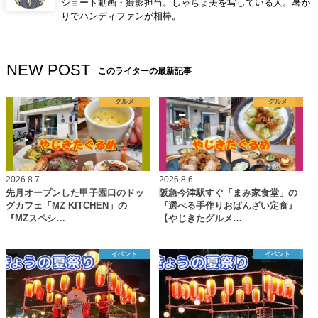
ショート動画・撮影担当。しゃちょ美を写している人。暑が
りでハンディファンが相棒。
NEW POST
このライターの最新記事
グルメ
グルメ
2026.8.7
2026.8.6
先月オープンした甲子園口のドッ
阪急今津駅すぐ「まみ家食堂」の
グカフェ「MZ KITCHEN」の
『選べる手作りおばんざい定食』
『MZスペシ…
【やじきたグルメ…
イベント
イベント