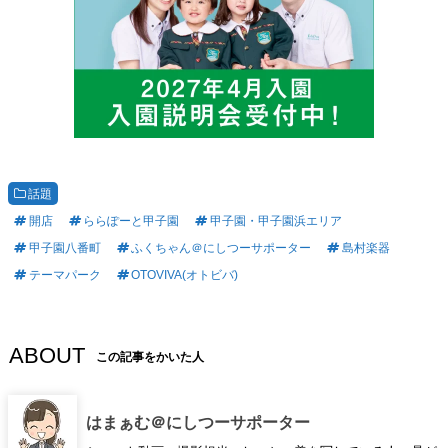
話題
開店
ららぽーと甲子園
甲子園・甲子園浜エリア
甲子園八番町
ふくちゃん＠にしつーサポーター
島村楽器
テーマパーク
OTOVIVA(オトビバ)
ABOUT
この記事をかいた人
はまぁむ＠にしつーサポーター