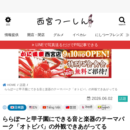
search
設定
情報提供
開店・閉店
グルメ
イベカレ
にしつーフレンズ
LINEで写真送るだけでPR記事できる
HOME
話題
ららぽーと甲子園にできる音と楽器のテーマパーク「オトビバ」の外観できあがってる
2026.06.02
話題
မြန်မာ
नेपाली
日本語
EN
Tiếng Việt
繁體
ららぽーと甲子園にできる音と楽器のテーマパ
ーク「オトビバ」の外観できあがってる