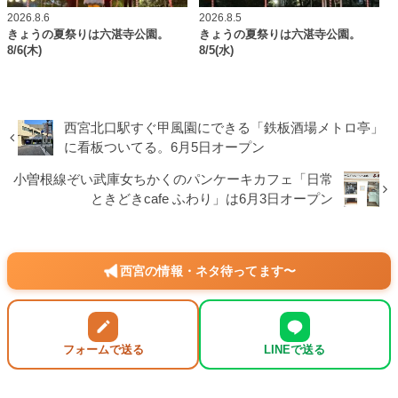
2026.8.6
2026.8.5
きょうの夏祭りは六湛寺公園。
きょうの夏祭りは六湛寺公園。
8/6(木)
8/5(水)
西宮北口駅すぐ甲風園にできる「鉄板酒場メトロ亭」
に看板ついてる。6月5日オープン
小曽根線ぞい武庫女ちかくのパンケーキカフェ「日常
ときどきcafe ふわり」は6月3日オープン
西宮の情報・ネタ待ってます〜
フォームで送る
LINEで送る