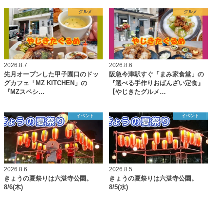
グルメ
グルメ
2026.8.7
2026.8.6
先月オープンした甲子園口のドッ
阪急今津駅すぐ「まみ家食堂」の
グカフェ「MZ KITCHEN」の
『選べる手作りおばんざい定食』
『MZスペシ…
【やじきたグルメ…
イベント
イベント
2026.8.6
2026.8.5
きょうの夏祭りは六湛寺公園。
きょうの夏祭りは六湛寺公園。
8/6(木)
8/5(水)