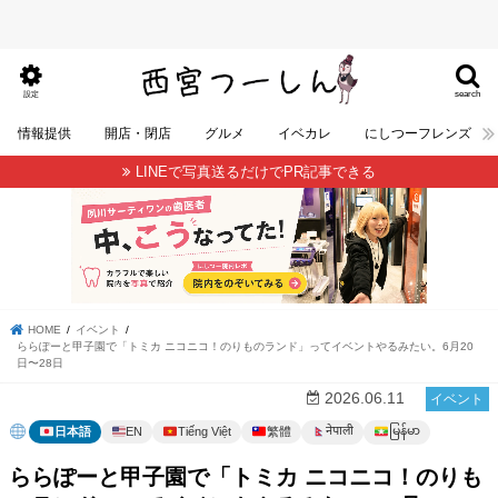
search
設定
情報提供
開店・閉店
グルメ
イベカレ
にしつーフレンズ
LINEで写真送るだけでPR記事できる
HOME
イベント
ららぽーと甲子園で「トミカ ニコニコ！のりものランド」ってイベントやるみたい。6月20
日〜28日
2026.06.11
イベント
မြန်မာ
नेपाली
日本語
EN
Tiếng Việt
繁體
ららぽーと甲子園で「トミカ ニコニコ！のりも