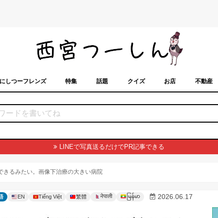
にしつーフレンズ
特集
話題
クイズ
お店
不動産
トカレンダー
「西宮スポット」に載せるには？
まちなみ
LINEで写真送るだけでPR記事できる
ができるみたい。画像下治療の大きい病院
မြန်မာ
2026.06.17
नेपाली
語
EN
Tiếng Việt
繁體