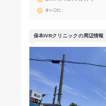
さいごに
3
保本IVRクリニックの周辺情報