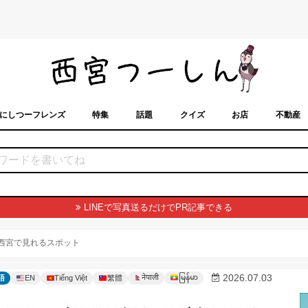
にしつーフレンズ
特集
話題
クイズ
お店
不動産
トカレンダー
「西宮スポット」に載せるには？
まちなみ
LINEで写真送るだけでPR記事できる
。西宮で見れるスポット
မြန်မာ
2026.07.03
नेपाली
語
EN
Tiếng Việt
繁體