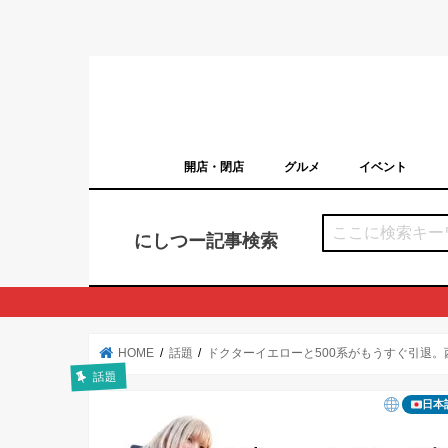
開店・閉店
グルメ
イベント
西宮の開店・閉店まとめ（日付順）
西宮市のイベン
にしつー記事検索
HOME
話題
ドクターイエローと500系がもうすぐ引退
話題
日本