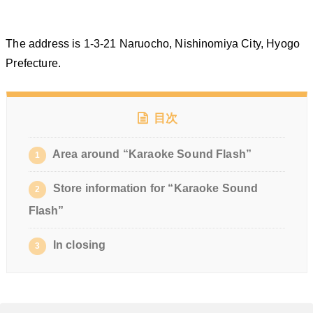
The address is 1-3-21 Naruocho, Nishinomiya City, Hyogo
Prefecture.
目次
Area around “Karaoke Sound Flash”
1
Store information for “Karaoke Sound
2
Flash”
In closing
3