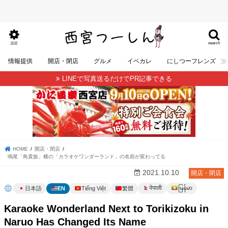
search
設定
情報提供
開店・閉店
グルメ
イベカレ
にしつーフレンズ
LINEで写真送るだけでPR記事できる
HOME
開店・閉店
鳴尾「鳥貴族」横の「カラオケワンダーランド」の名前が変わってる
2021.10.10
開店・閉店
မြန်မာ
नेपाली
日本語
EN
Tiếng Việt
繁體
Karaoke Wonderland Next to Torikizoku in
Naruo Has Changed Its Name