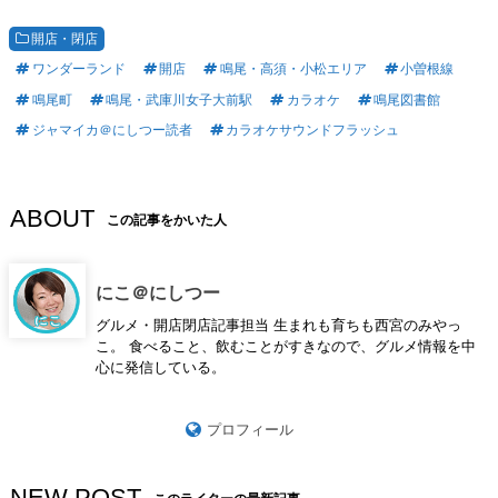
開店・閉店
ワンダーランド
開店
鳴尾・高須・小松エリア
小曽根線
鳴尾町
鳴尾・武庫川女子大前駅
カラオケ
鳴尾図書館
ジャマイカ＠にしつー読者
カラオケサウンドフラッシュ
ABOUT
この記事をかいた人
にこ＠にしつー
グルメ・開店閉店記事担当 生まれも育ちも西宮のみやっ
こ。 食べること、飲むことがすきなので、グルメ情報を中
心に発信している。
プロフィール
NEW POST