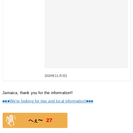
2020年11月3日
Jamaica, thank you for the information!!
■■■We’re looking for tips and local information!■■■
27
へぇ〜