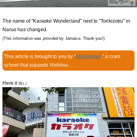
The name of “Karaoke Wonderland” next to “Torikizoku” in
Naruo has changed.
(This information was provided by Jamaica. Thank you!)
This article is brought to you by “
Nichinoken
,” a cram
school that supports Nishitsu.
Here it is↓↓