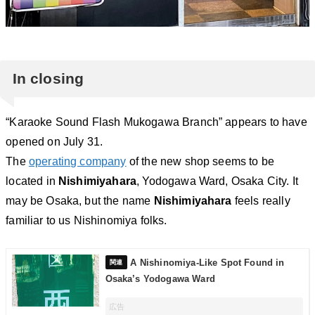
In closing
“Karaoke Sound Flash Mukogawa Branch” appears to have
opened on July 31.
The
operating company
of the new shop seems to be
located in
Nishimiyahara
, Yodogawa Ward, Osaka City. It
may be Osaka, but the name
Nishimiyahara
feels really
familiar to us Nishinomiya folks.
A Nishinomiya-Like Spot Found in
Osaka’s Yodogawa Ward