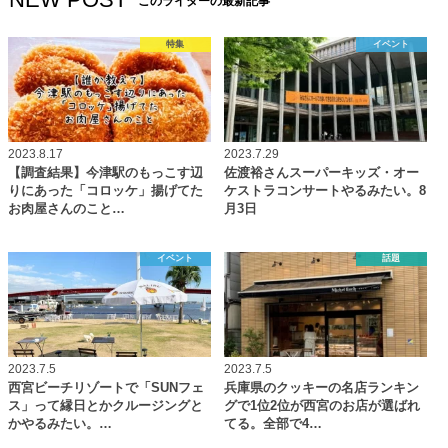
このライターの最新記事
特集
イベント
2023.8.17
2023.7.29
【調査結果】今津駅のもっこす辺
佐渡裕さんスーパーキッズ・オー
りにあった「コロッケ」揚げてた
ケストラコンサートやるみたい。8
お肉屋さんのこと…
月3日
イベント
話題
2023.7.5
2023.7.5
西宮ビーチリゾートで「SUNフェ
兵庫県のクッキーの名店ランキン
ス」って縁日とかクルージングと
グで1位2位が西宮のお店が選ばれ
かやるみたい。…
てる。全部で4…