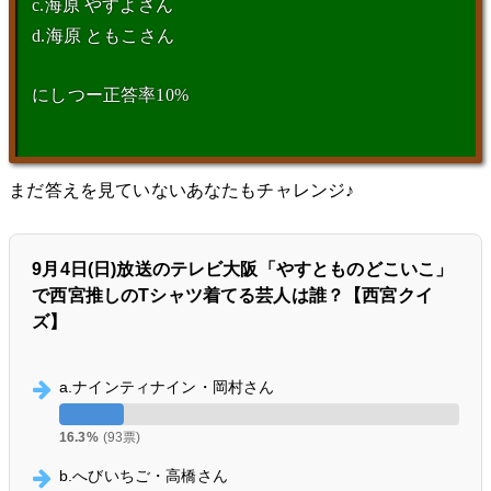
c.海原 やすよさん
d.海原 ともこさん
にしつー正答率10%
まだ答えを見ていないあなたもチャレンジ♪
9月4日(日)放送のテレビ大阪「やすとものどこいこ」
で西宮推しのTシャツ着てる芸人は誰？【西宮クイ
ズ】
a.ナインティナイン・岡村さん
16.3%
(93票)
b.へびいちご・高橋さん