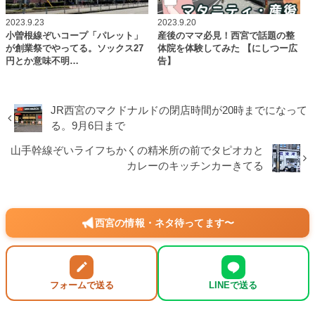
2023.9.23
2023.9.20
小曽根線ぞいコープ「パレット」
産後のママ必見！西宮で話題の整
が創業祭でやってる。ソックス27
体院を体験してみた 【にしつー広
円とか意味不明…
告】
JR西宮のマクドナルドの閉店時間が20時までになって
る。9月6日まで
山手幹線ぞいライフちかくの精米所の前でタピオカと
カレーのキッチンカーきてる
西宮の情報・ネタ待ってます〜
フォームで送る
LINEで送る