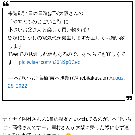
来週9月4日の日曜はTV大阪さんの
『やすとものどごいこ⁉︎』に
小さいお父さんと楽しく買い物をば！
皆様には少しの電気代が発生しますが宜しくお願い致
します！
TVerでの見逃し配信もあるので、そちらでも宜しくで
す。
pic.twitter.com/n20N9p0Cec
— へびいちご高橋(吉本興業) (@hebitakasato)
August
28, 2022
ナイナイ岡村さんの1番の親友といわれてるのが、へびいち
ご・高橋さんです～。岡村さんが大阪に帰った際に必ず連