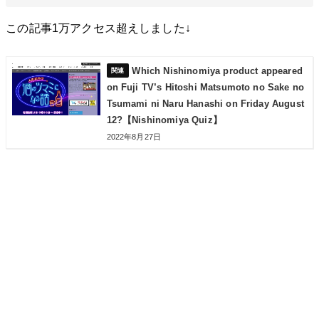
この記事1万アクセス超えしました↓
Which Nishinomiya product appeared
on Fuji TV’s Hitoshi Matsumoto no Sake no
Tsumami ni Naru Hanashi on Friday August
12?【Nishinomiya Quiz】
2022年8月27日