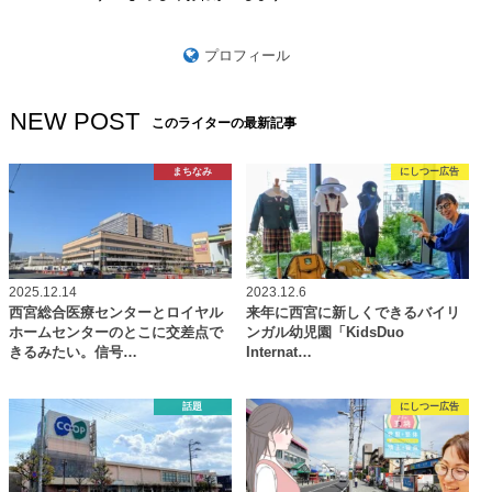
プロフィール
NEW POST
このライターの最新記事
まちなみ
にしつー広告
2025.12.14
2023.12.6
西宮総合医療センターとロイヤル
来年に西宮に新しくできるバイリ
ホームセンターのとこに交差点で
ンガル幼児園「KidsDuo
きるみたい。信号…
Internat…
話題
にしつー広告