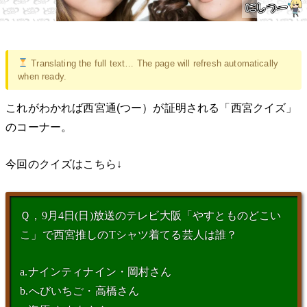
Translating the full text… The page will refresh automatically
when ready.
これがわかれば西宮通(つー）が証明される「西宮クイズ」
のコーナー。
今回のクイズはこちら↓
Ｑ，9月4日(日)放送のテレビ大阪「やすとものどこい
こ」で西宮推しのTシャツ着てる芸人は誰？
a.ナインティナイン・岡村さん
b.へびいちご・高橋さん