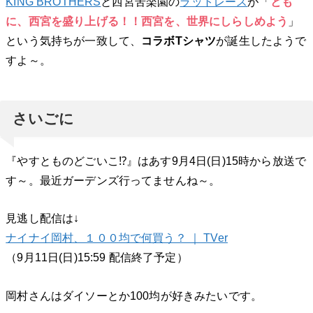
KING BROTHERS
と西宮苦楽園の
ラットレース
が「
とも
に、西宮を盛り上げる！！西宮を、世界にしらしめよう
」
という気持ちが一致して、
コラボTシャツ
が誕生したようで
すよ～。
さいごに
『やすとものどごいこ⁉︎』はあす9月4日(日)15時から放送で
す～。最近ガーデンズ行ってませんね～。
見逃し配信は↓
ナイナイ岡村、１００均で何買う？ ｜ TVer
（9月11日(日)15:59 配信終了予定）
岡村さんはダイソーとか100均が好きみたいです。