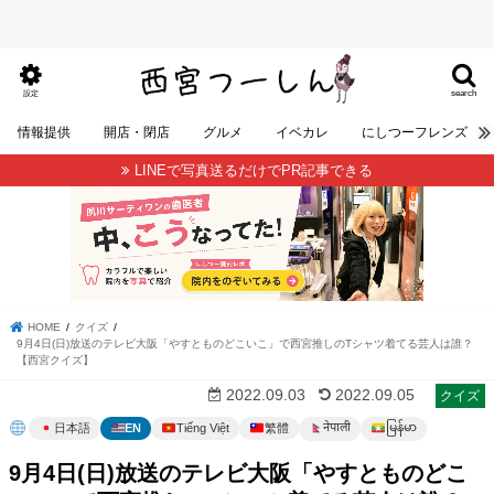
search
設定
情報提供
開店・閉店
グルメ
イベカレ
にしつーフレンズ
LINEで写真送るだけでPR記事できる
HOME
クイズ
9月4日(日)放送のテレビ大阪「やすとものどこいこ」で西宮推しのTシャツ着てる芸人は誰？
【西宮クイズ】
2022.09.03
2022.09.05
クイズ
မြန်မာ
नेपाली
日本語
EN
Tiếng Việt
繁體
9月4日(日)放送のテレビ大阪「やすとものどこ