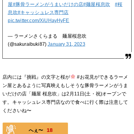
屋
#豚骨ラーメンがうまいだけの店
#麺屋桜息吹
#桜
息吹
#キャッシュレス専門店
pic.twitter.com/XiUHayHyFE
— ラーメンさくらまる 麺屋桜息吹
(@sakuraibuki87)
January 31, 2023
店内には『挑戦』の文字と桜が
#お花見ができるラーメ
ン屋とあるように写真映えもしそうな豚骨ラーメンがうま
いだけの店「麺屋 桜息吹」は2月11日(土・祝)オープンで
す。キャッシュレス専門店なので食べに行く際は注意して
くださいね〜
18
へぇ〜