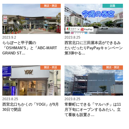
開店・閉店
話題
2023.9.2
2023.8.25
ららぽーと甲子園の
西宮北口に三田屋本店ができるみ
「OSHMAN’S」と「ABC-MART
たいだったりPayPayキャンペーン
GRAND ST…
第3弾やる…
開店・閉店
開店・閉店
2023.8.25
2023.8.25
西宮北口ちかくの「YOGI」が9月
常磐町にできる「マルハチ」は11
30日で閉店
月下旬にオープンするみたい。立
て看板も設置さ…