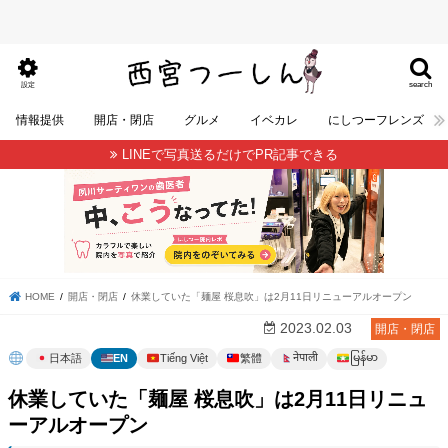
search
設定
情報提供
開店・閉店
グルメ
イベカレ
にしつーフレンズ
LINEで写真送るだけでPR記事できる
HOME
開店・閉店
休業していた「麺屋 桜息吹」は2月11日リニューアルオープン
2023.02.03
開店・閉店
မြန်မာ
नेपाली
日本語
EN
Tiếng Việt
繁體
休業していた「麺屋 桜息吹」は2月11日リニュ
ーアルオープン