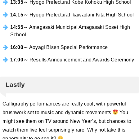
13:35～
Hyogo Prefectural Kobe Kohoku High School
14:15～
Hyogo Prefectural Ikawadani Kita High School
14:55～
Amagasaki Municipal Amagasaki Sosei High
School
16:00～
Aoyagi Bisen Special Performance
17:00～
Results Announcement and Awards Ceremony
Lastly
Calligraphy performances are really cool, with powerful
brushwork set to music and dynamic movements
You
might see them on TV around New Year’s, but chances to
watch them live feel surprisingly rare. Why not take this
opportunity to go see it?