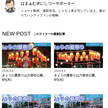
はまぁむ＠にしつーサポーター
ショート動画・撮影担当。しゃちょ美を写している人。暑が
りでハンディファンが相棒。
NEW POST
このライターの最新記事
イベント
イベント
2026.8.6
2026.8.5
きょうの夏祭りは六湛寺公園。
きょうの夏祭りは六湛寺公園。
8/6(木)
8/5(水)
イベント
イベント