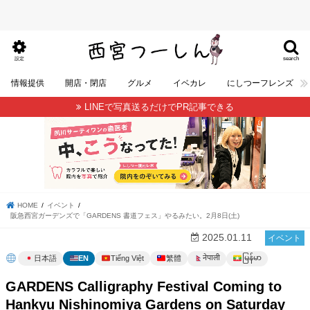
search
設定
情報提供
開店・閉店
グルメ
イベカレ
にしつーフレンズ
LINEで写真送るだけでPR記事できる
HOME
イベント
阪急西宮ガーデンズで「GARDENS 書道フェス」やるみたい。2月8日(土)
2025.01.11
イベント
မြန်မာ
नेपाली
日本語
EN
Tiếng Việt
繁體
GARDENS Calligraphy Festival Coming to
Hankyu Nishinomiya Gardens on Saturday