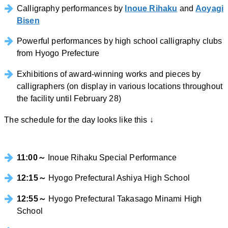
Calligraphy performances by
Inoue Rihaku
and
Aoyagi
Bisen
Powerful performances by high school calligraphy clubs
from Hyogo Prefecture
Exhibitions of award-winning works and pieces by
calligraphers (on display in various locations throughout
the facility until February 28)
The schedule for the day looks like this ↓
11:00～
Inoue Rihaku Special Performance
12:15～
Hyogo Prefectural Ashiya High School
12:55～
Hyogo Prefectural Takasago Minami High
School