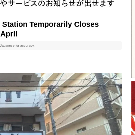
 Station Temporarily Closes
April
al Japanese for accuracy.