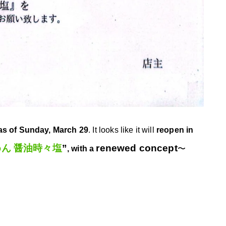
 as of Sunday, March 29
. It looks like it will
reopen in
ん 醤油時々塩
”
renewed concept
, with a
〜