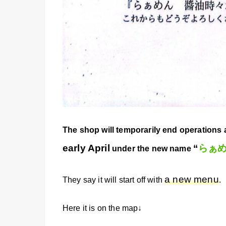
The shop will temporarily end operations
early April
“
らぁめ
under the new name
a new menu
They say it will start off with
.
Here it is on the map↓