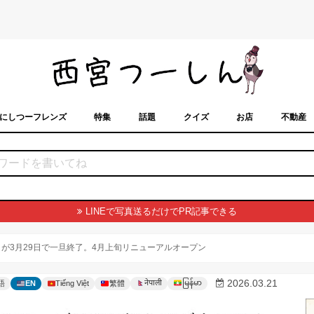
にしつーフレンズ
特集
話題
クイズ
お店
不動産
トカレンダー
「西宮スポット」に載せるには？
まちなみ
LINEで写真送るだけでPR記事できる
が3月29日で一旦終了。4月上旬リニューアルオープン
မြန်မာ
2026.03.21
नेपाली
語
EN
Tiếng Việt
繁體