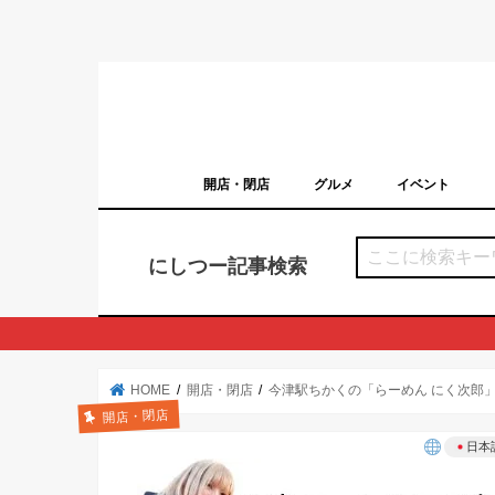
開店・閉店
グルメ
イベント
西宮の開店・閉店まとめ（日付順）
西宮市のイベン
にしつー記事検索
HOME
開店・閉店
今津駅ちかくの「らーめん にく次郎」
開店・閉店
日本