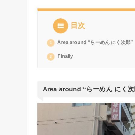
目次
Area around “らーめん にく次郎”
1
Finally
2
Area around “らーめん にく