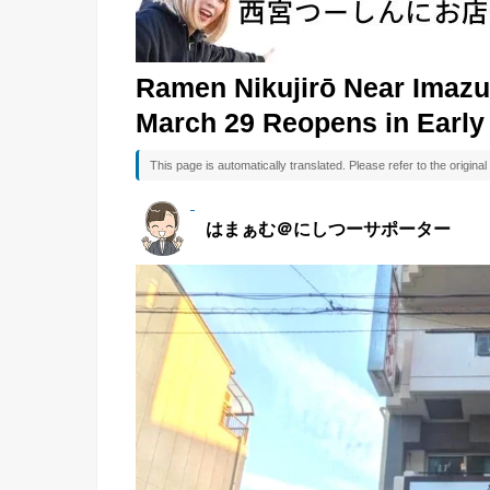
Ramen Nikujirō Near Imazu
March 29 Reopens in Early 
This page is automatically translated. Please refer to the origin
はまぁむ＠にしつーサポーター