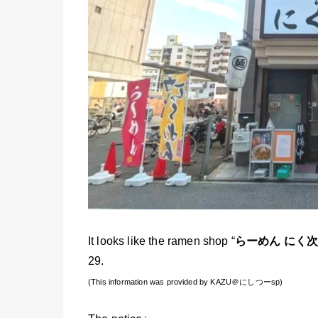
It looks like the ramen shop “
らーめん
にく
29.
(This information was provided by KAZU＠にしつーsp)