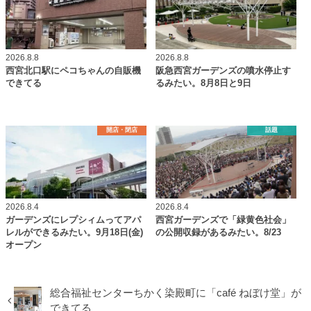
2026.8.8
2026.8.8
西宮北口駅にペコちゃんの自販機
阪急西宮ガーデンズの噴水停止す
できてる
るみたい。8月8日と9日
開店・閉店
話題
2026.8.4
2026.8.4
ガーデンズにレプシィムってアパ
西宮ガーデンズで「緑黄色社会」
レルができるみたい。9月18日(金)
の公開収録があるみたい。8/23
オープン
総合福祉センターちかく染殿町に「café ねぼけ堂」が
できてる