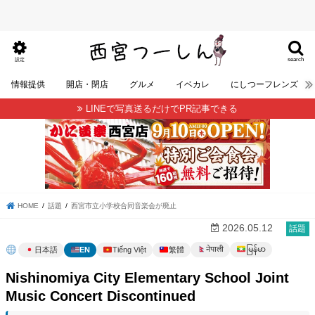
search
設定
情報提供
開店・閉店
グルメ
イベカレ
にしつーフレンズ
LINEで写真送るだけでPR記事できる
HOME
話題
西宮市立小学校合同音楽会が廃止
2026.05.12
話題
မြန်မာ
नेपाली
日本語
EN
Tiếng Việt
繁體
Nishinomiya City Elementary School Joint
Music Concert Discontinued