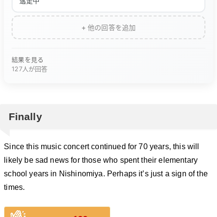
逃走中
+ 他の回答を追加
結果を見る
127人が回答
Finally
Since this music concert continued for 70 years, this will
likely be sad news for those who spent their elementary
school years in Nishinomiya. Perhaps it’s just a sign of the
times.