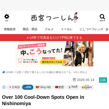
search
設定
情報提供
開店・閉店
グルメ
イベカレ
にしつーフレンズ
LINEで写真送るだけでPR記事できる
HOME
話題
西宮で暑さをしのげる施設が解放されてる。100ヶ所以上
2026.05.14
話題
မြန်မာ
नेपाली
日本語
EN
Tiếng Việt
繁體
Over 100 Cool-Down Spots Open in
Nishinomiya