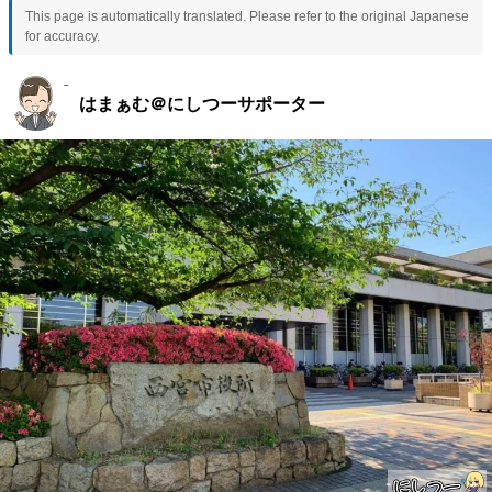
This page is automatically translated. Please refer to the original Japanese
for accuracy.
はまぁむ＠にしつーサポーター