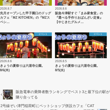
2026.8.7
2026.8.6
先月オープンした甲子園口のドッグ
阪急今津駅すぐ「まみ家食堂」の
カフェ「MZ KITCHEN」の『MZス
『選べる手作りおばんざい定食』
ペシ…
【やじきたグルメ…
イベント
イベント
2026.8.6
2026.8.5
きょうの夏祭りは六湛寺公園。
きょうの夏祭りは六湛寺公園。
8/6(木)
8/5(水)
阪急電車の乗降者数ランキングでベスト3と最下位の駅が
隣り合ってる
2号線ぞい津門稲荷町にペットショップ併設カフェ「CAT