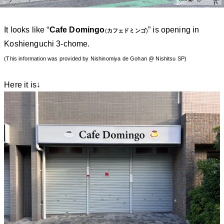
It looks like “
Cafe Domingo
” is opening in
(
カフェドミンゴ
)
Koshienguchi 3-chome.
(This information was provided by Nishinomiya de Gohan @ Nishitsu SP)
Here it is↓