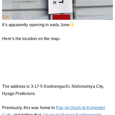
It’s apparently opening in early June
Here’s the location on the map↓
The address is 3-17-5 Koshienguchi, Nishinomiya City,
Hyogo Prefecture.
Previously, this was home to
Pan no Ouchi to Komorebi
Cafe
, and before that,
Unagi no Naruse Koshienguchi
.