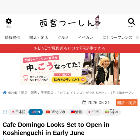
search
設定
情報提供
開店・閉店
グルメ
イベカレ
にしつーフレンズ
LINEで写真送るだけでPR記事できる
HOME
開店・閉店
甲子園口に「カフェ ドミンゴ」ができるみたい。6月上旬オープン
2026.05.31
開店・閉店
မြန်မာ
नेपाली
日本語
EN
Tiếng Việt
繁體
Cafe Domingo Looks Set to Open in
Koshienguchi in Early June