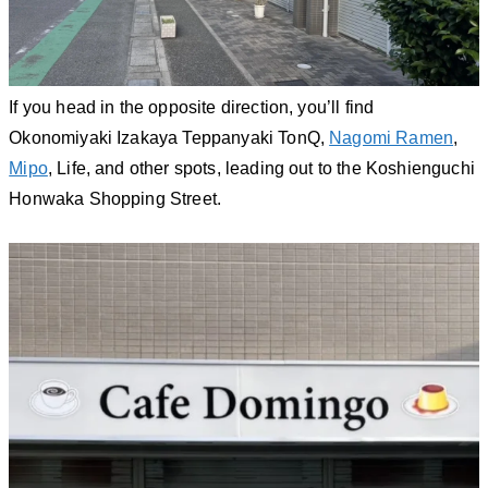
If you head in the opposite direction, you’ll find
Okonomiyaki Izakaya Teppanyaki TonQ,
Nagomi Ramen
,
Mipo
, Life, and other spots, leading out to the Koshienguchi
Honwaka Shopping Street.