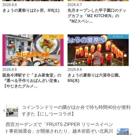
2026.8.8
2026.8.7
きょうの夏祭りは2ヶ所。8/8(土)
先月オープンした甲子園口のドッ
グカフェ「MZ KITCHEN」の
『MZスペシ…
グルメ
イベント
2026.8.6
2026.8.6
阪急今津駅すぐ「まみ家食堂」の
きょうの夏祭りは六湛寺公園。
『選べる手作りおばんざい定食』
8/6(木)
【やじきたグルメ…
コインランドリーの隣がほか弁で待ち時間40分が便利
すぎた【にしつーコラボ】
西宮ガーデンズで「FRUITS ZIPPER リリースイベン
ト事前抽選会」が開催されたり、越木岩筋ぞい北夙川