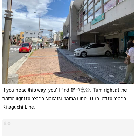
If you head this way, you’ll find 鮨割烹汐. Turn right at the
traffic light to reach Nakatsuhama Line. Turn left to reach
Kitaguchi Line.