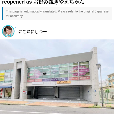
reopened as お好み焼きやえちゃん
This page is automatically translated. Please refer to the original Japanese
for accuracy.
にこ＠にしつー