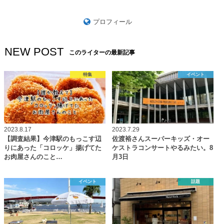
プロフィール
NEW POST
このライターの最新記事
特集
イベント
2023.8.17
2023.7.29
【調査結果】今津駅のもっこす辺
佐渡裕さんスーパーキッズ・オー
りにあった「コロッケ」揚げてた
ケストラコンサートやるみたい。8
お肉屋さんのこと…
月3日
イベント
話題