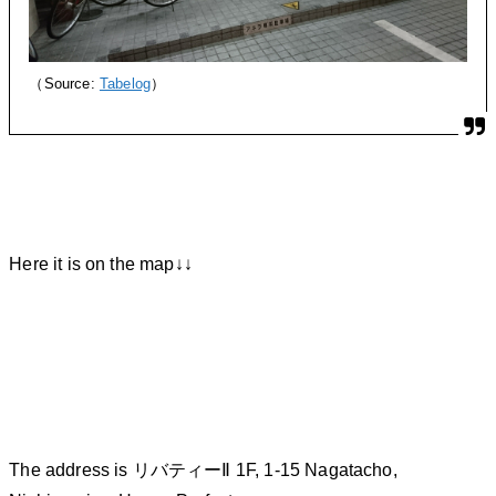
（Source:
Tabelog
）
Here it is on the map↓↓
The address is リバティーⅡ 1F, 1-15 Nagatacho,