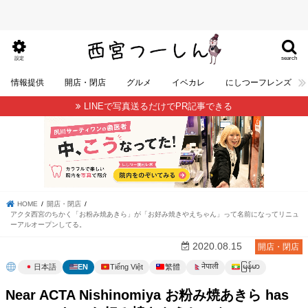
search
設定
情報提供
開店・閉店
グルメ
イベカレ
にしつーフレンズ
LINEで写真送るだけでPR記事できる
HOME
開店・閉店
アクタ西宮のちかく「お粉み焼あきら」が「お好み焼きやえちゃん」って名前になってリニュ
ーアルオープンしてる。
2020.08.15
開店・閉店
မြန်မာ
नेपाली
日本語
EN
Tiếng Việt
繁體
Near ACTA Nishinomiya お粉み焼あきら has