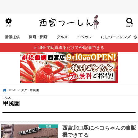
search
設定
情報提供
開店・閉店
グルメ
イベカレ
にしつーフレンズ
LINEで写真送るだけでPR記事できる
HOME
タグ : 甲風園
甲風園
話題
西宮北口駅にペコちゃんの自販
機できてる