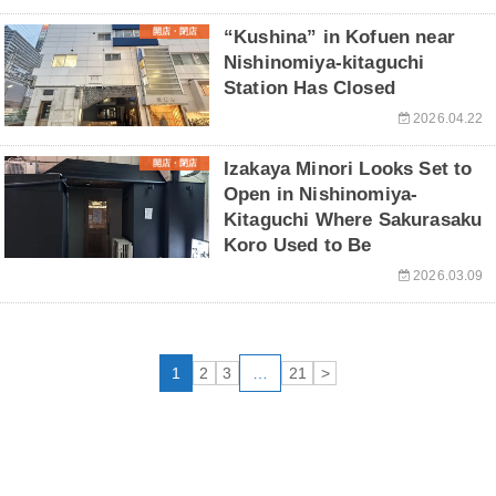
開店・閉店
“Kushina” in Kofuen near
Nishinomiya-kitaguchi
Station Has Closed
2026.04.22
開店・閉店
Izakaya Minori Looks Set to
Open in Nishinomiya-
Kitaguchi Where Sakurasaku
Koro Used to Be
2026.03.09
1
2
3
…
21
>