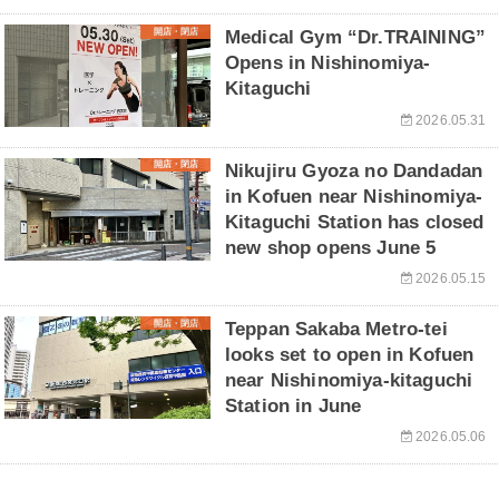
開店・閉店
Medical Gym “Dr.TRAINING”
Opens in Nishinomiya-
Kitaguchi
2026.05.31
開店・閉店
Nikujiru Gyoza no Dandadan
in Kofuen near Nishinomiya-
Kitaguchi Station has closed
new shop opens June 5
2026.05.15
開店・閉店
Teppan Sakaba Metro-tei
looks set to open in Kofuen
near Nishinomiya-kitaguchi
Station in June
2026.05.06