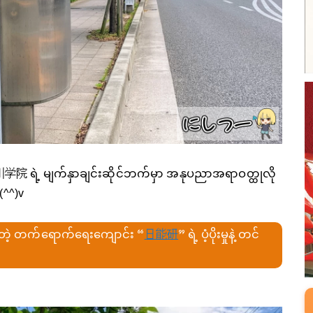
院 ရဲ့ မျက်နှာချင်းဆိုင်ဘက်မှာ အနုပညာအရာဝတ္ထုလို
(^^)v
တဲ့ တက်ရောက်ရေးကျောင်း “
日能研
” ရဲ့ ပံ့ပိုးမှုနဲ့ တင်