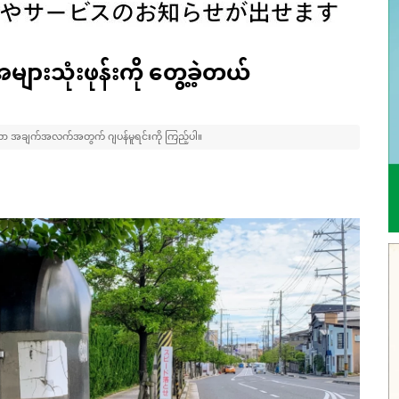
ားသုံးဖုန်းကို တွေ့ခဲ့တယ်
အချက်အလက်အတွက် ဂျပန်မူရင်းကို ကြည့်ပါ။