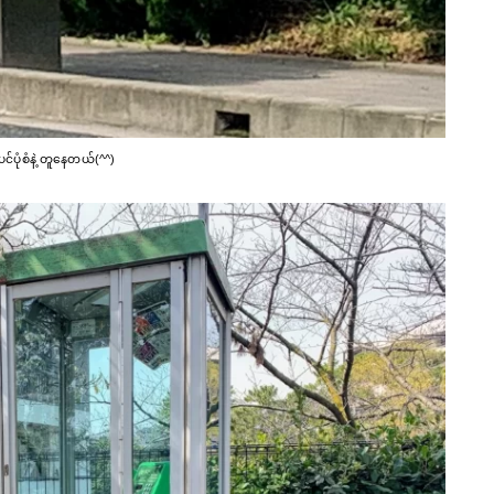
ပုံစံနဲ့ တူနေတယ်(^^)