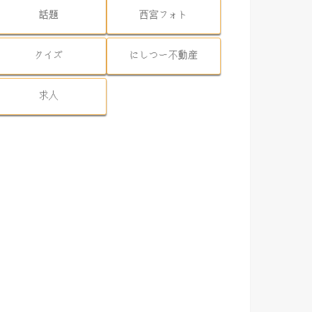
話題
西宮フォト
クイズ
にしつー不動産
求人