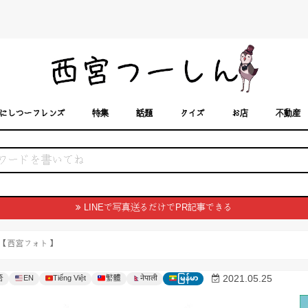
にしつーフレンズ
特集
話題
クイズ
お店
不動産
トカレンダー
「西宮スポット」に載せるには？
まちなみ
LINEで写真送るだけでPR記事できる
【西宮フォト】
語
EN
Tiếng Việt
繁體
မြန်မာ
2021.05.25
नेपाली