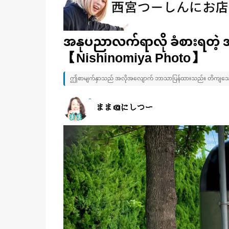
အနုပညာလက်ရာလို ခံစားရတဲ့ အမျ
【Nishinomiya Photo】
ဤစာမျက်နှာသည် အလိုအလျောက် ဘာသာပြန်ထားသည်။ တိကျသော 
まま＠にしつー