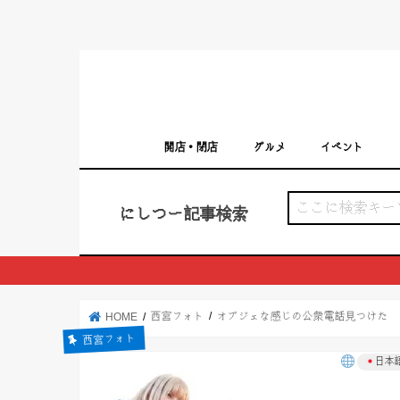
開店・閉店
グルメ
イベント
西宮の開店・閉店まとめ（日付順）
西宮市のイベン
にしつー記事検索
西宮フォト
オブジェな感じの公衆電話見つけた 
HOME
西宮フォト
日本