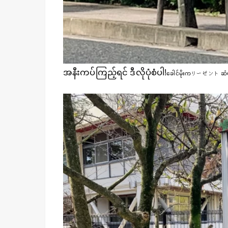
အနီးကပ်ကြည့်ရင် ဒီလိုပုံစံပါ!
ခေါင်မိုးကリーゼント ဆံပင်