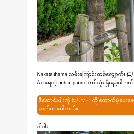
Nakatsuhama လမ်းကြောင်းတစ်လျှောက်၊ 仁川学
ခံစားရတဲ့ public phone တစ်လုံး ရှိနေခဲ့ပါတယ်
ဒီဆောင်းပါးကို にしつー ကို ထောက်ပံ့ပေးနေ
ဆက်ထားပါတယ်။
ဒါပါ↓