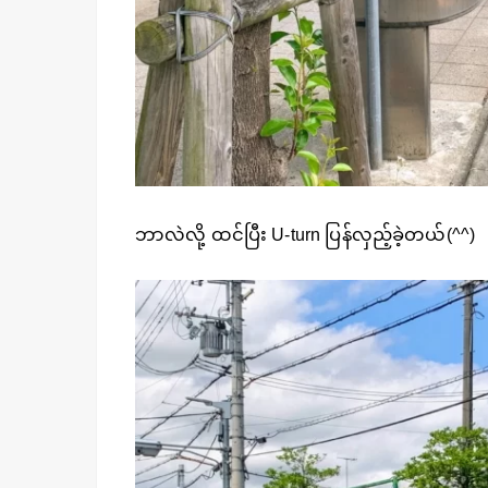
ဘာလဲလို့ ထင်ပြီး U-turn ပြန်လှည့်ခဲ့တယ်(^^)